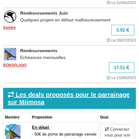
Le 02/08/2023
Remboursements Juin
Quelques projets en défaut malheureusement
Xandre
5.92
Le 09/07/2023
Remboursements
Echéances mensuelles
BONSPLANS
17.51
Le 15/06/2023
Les deals proposés pour le parrainage
sur Miimosa
Membre
Proposition
Deal
99
En détail
:
Connectez
- 50€ de prime de parrainage versée
vous pour voir