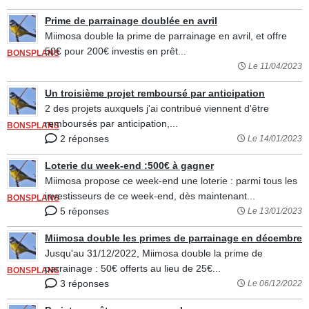
Prime de parrainage doublée en avril
Miimosa double la prime de parrainage en avril, et offre
50€ pour 200€ investis en prêt...
BONSPLANS
Le 11/04/2023
Un troisième projet remboursé par anticipation
2 des projets auxquels j'ai contribué viennent d'être
remboursés par anticipation,...
BONSPLANS
2 réponses
Le 14/01/2023
Loterie du week-end :500€ à gagner
Miimosa propose ce week-end une loterie : parmi tous les
investisseurs de ce week-end, dès maintenant...
BONSPLANS
5 réponses
Le 13/01/2023
Miimosa double les primes de parrainage en décembre
Jusqu'au 31/12/2022, Miimosa double la prime de
parrainage : 50€ offerts au lieu de 25€...
BONSPLANS
3 réponses
Le 06/12/2022