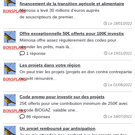
financement de la transition agricole et alimentaire
Miimosa a levé 30 millions d’euros auprès
BONSPLANS
de souscripteurs de premier...
Le 18/01/2022
Offre exceptionnelle 50€ offerts pour 100€ investis
Miimosa offre assez régulièrement des codes pour
abonder les prêts, mais là...
BONSPLANS
1 réponse
Le 19/11/2021
Les projets dans votre région
On peut trier les projets (projets en don contre contrepartie
ou prêt rémunéré...
BONSPLANS
Le 01/08/2021
Code promo pour investir sur des projets
25€ offerts pour une contribution minimum de 250€ avec
le code BIOGAZ valable une...
BONSPLANS
86 réponses
Le 18/07/2021
Un projet remboursé par anticipation