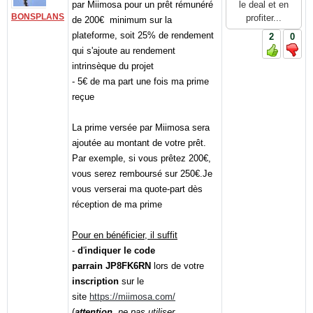
par Miimosa pour un prêt rémunéré
le deal et en
BONSPLANS
profiter...
de 200€ minimum sur la
plateforme, soit 25% de rendement
2
0
qui s'ajoute au rendement
intrinsèque du projet
- 5€ de ma part une fois ma prime
reçue
La prime versée par Miimosa sera
ajoutée au montant de votre prêt.
Par exemple, si vous prêtez 200€,
vous serez remboursé sur 250€.Je
vous verserai ma quote-part dès
réception de ma prime
Pour en bénéficier, il suffit
-
d
'
indiquer le code
parrain
JP8FK6RN
lors de votre
inscription
sur le
site
https://miimosa.com/
(
attention
,
ne pas utiliser