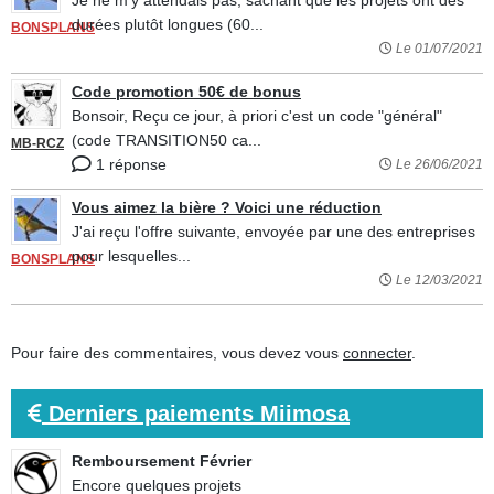
Je ne m'y attendais pas, sachant que les projets ont des
durées plutôt longues (60...
BONSPLANS
Le 01/07/2021
Code promotion 50€ de bonus
Bonsoir, Reçu ce jour, à priori c'est un code "général"
(code TRANSITION50 ca...
MB-RCZ
1 réponse
Le 26/06/2021
Vous aimez la bière ? Voici une réduction
J'ai reçu l'offre suivante, envoyée par une des entreprises
pour lesquelles...
BONSPLANS
Le 12/03/2021
Pour faire des commentaires, vous devez vous
connecter
.
Derniers paiements Miimosa
Remboursement Février
Encore quelques projets