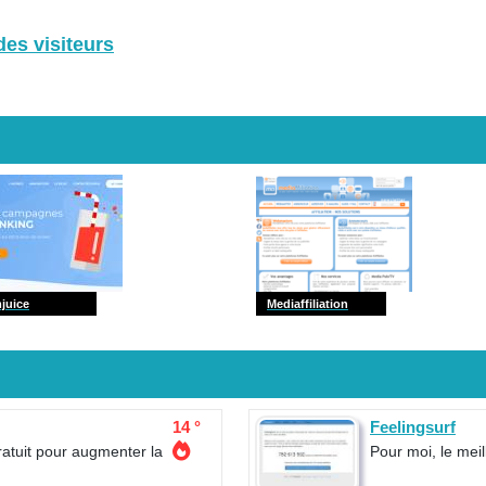
es visiteurs
juice
Mediaffiliation
14 °
Feelingsurf
ratuit pour augmenter la
Pour moi, le mei