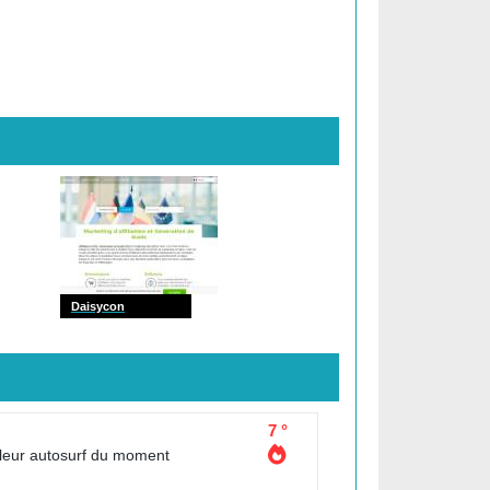
Daisycon
7 °
lleur autosurf du moment