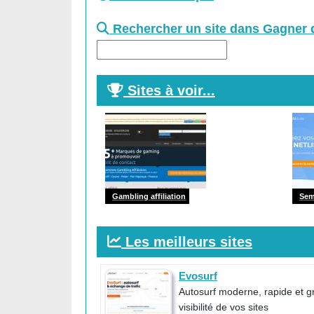
Rechercher un site dans Gagner d
Sites à voir...
Gambling affiliation
Sem
Les meilleurs sites
Evosurf
Autosurf moderne, rapide et g
visibilité de vos sites