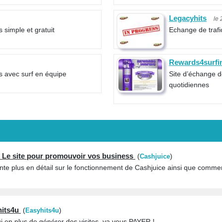
Legacyhits
le
s simple et gratuit
Echange de trafi
Rewards4surfi
is avec surf en équipe
Site d’échange d
quotidiennes
- Le site pour promouvoir vos business
(
)
Cashjuice
ente plus en détail sur le fonctionnement de Cashjuice ainsi que comme
hits4u
(
)
Easyhits4u
ui en plus de générer des visites, va vous PAYER !