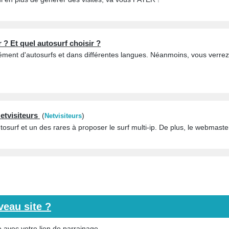
 ? Et quel autosurf choisir ?
ément d'autosurfs et dans différentes langues. Néanmoins, vous verre
etvisiteurs
(
)
Netvisiteurs
tosurf et un des rares à proposer le surf multi-ip. De plus, le webmaster 
eau site ?
 avec votre lien de parrainage...