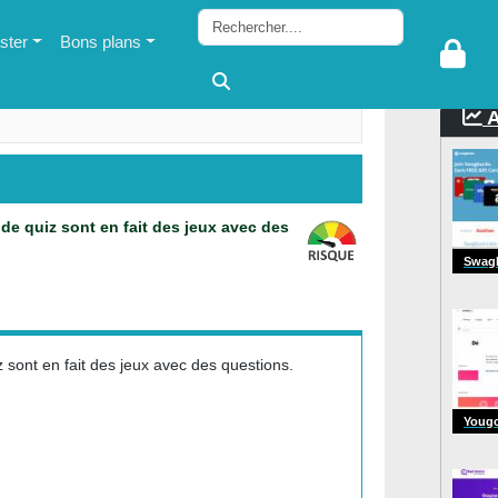
ter
Bons plans
A
 de quiz sont en fait des jeux avec des
Swag
z sont en fait des jeux avec des questions.
Youg