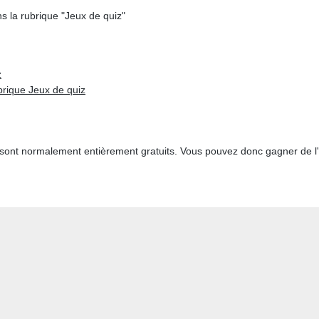
 la rubrique "Jeux de quiz"
z
brique Jeux de quiz
 sont normalement entièrement gratuits. Vous pouvez donc gagner de l'