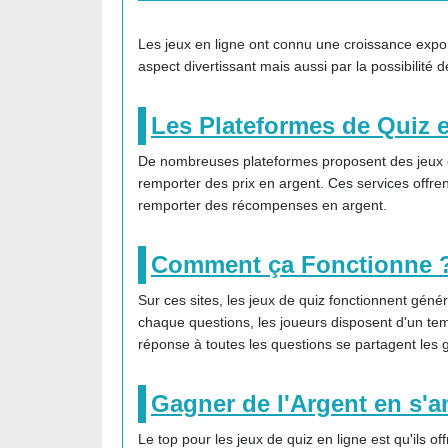
Les jeux en ligne ont connu une croissance expon
aspect divertissant mais aussi par la possibilité 
Les Plateformes de Quiz 
De nombreuses plateformes proposent des jeux de 
remporter des prix en argent. Ces services offre
remporter des récompenses en argent.
Comment ça Fonctionne 
Sur ces sites, les jeux de quiz fonctionnent gén
chaque questions, les joueurs disposent d'un te
réponse à toutes les questions se partagent les 
Gagner de l'Argent en s'
Le top pour les jeux de quiz en ligne est qu'ils o