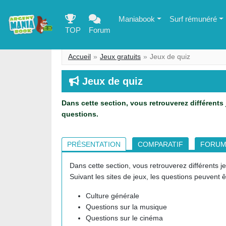
Maniabook
Surf rémunéré
TOP
Forum
Accueil
Jeux gratuits
Jeux de quiz
Jeux de quiz
Dans cette section, vous retrouverez différents
questions.
PRÉSENTATION
COMPARATIF
FORU
Dans cette section, vous retrouverez différents j
Suivant les sites de jeux, les questions peuvent ê
Culture générale
Questions sur la musique
Questions sur le cinéma