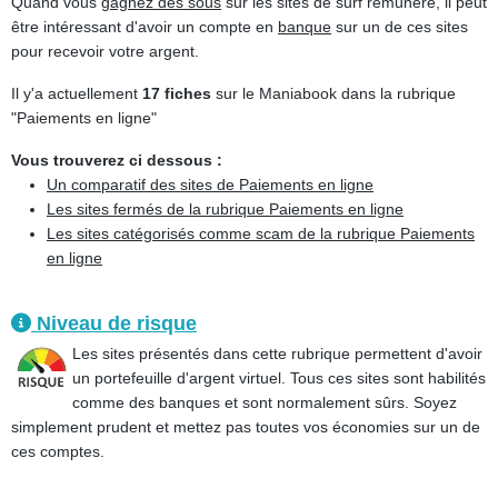
Quand vous
gagnez des sous
sur les sites de surf rémunéré, il peut
être intéressant d'avoir un compte en
banque
sur un de ces sites
pour recevoir votre argent.
Il y'a actuellement
17 fiches
sur le Maniabook dans la rubrique
"Paiements en ligne"
Vous trouverez ci dessous :
Un comparatif des sites de Paiements en ligne
Les sites fermés de la rubrique Paiements en ligne
Les sites catégorisés comme scam de la rubrique Paiements
en ligne
Niveau de risque
Les sites présentés dans cette rubrique permettent d'avoir
un portefeuille d'argent virtuel. Tous ces sites sont habilités
comme des banques et sont normalement sûrs. Soyez
simplement prudent et mettez pas toutes vos économies sur un de
ces comptes.