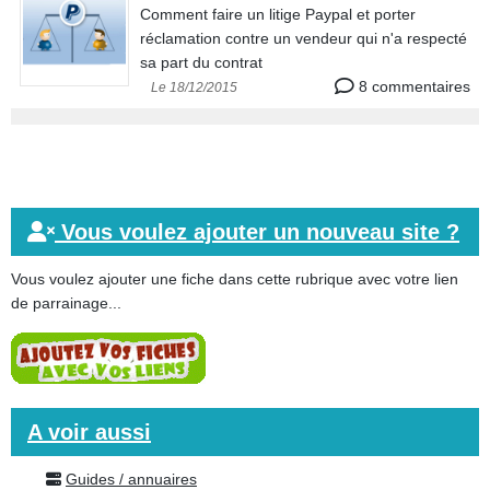
Comment faire un litige Paypal et porter
réclamation contre un vendeur qui n'a respecté
sa part du contrat
8 commentaires
Le 18/12/2015
Vous voulez ajouter un nouveau site ?
Vous voulez ajouter une fiche dans cette rubrique avec votre lien
de parrainage...
A voir aussi
Guides / annuaires