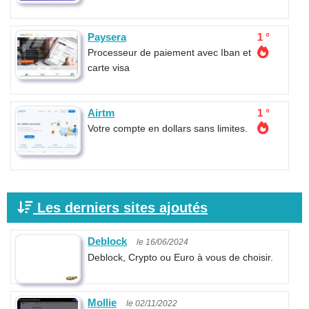
Paysera
1 °
Processeur de paiement avec Iban et
carte visa
Airtm
1 °
Votre compte en dollars sans limites.
Les derniers sites ajoutés
Deblock
le 16/06/2024
Deblock, Crypto ou Euro à vous de choisir.
Mollie
le 02/11/2022