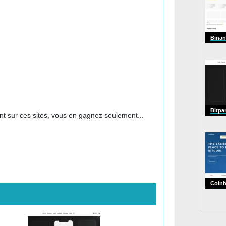
Binan
Bitpa
t sur ces sites, vous en gagnez seulement...
Coin