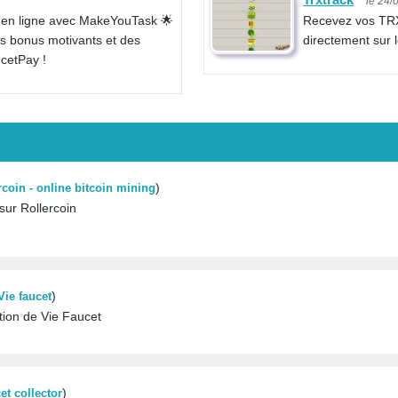
le 24/
t en ligne avec MakeYouTask 🌟
Recevez vos TRX
es bonus motivants et des
directement sur l
cetPay !
)
rcoin - online bitcoin mining
sur Rollercoin
)
Vie faucet
ation de Vie Faucet
)
et collector