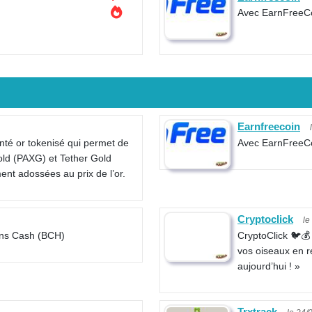
Avec EarnFreeCoi
Earnfreecoin
nté or tokenisé qui permet de
Avec EarnFreeCoi
ld (PAXG) et Tether Gold
nt adossées au prix de l’or.
Cryptoclick
le
ins Cash (BCH)
CryptoClick 🐦💰 
vos oiseaux en 
aujourd’hui ! »
Trxtrack