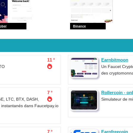
ober
Binance
11 °
Earnbitmoon
TO
Un Faucet Crypt
des cryptomonna
7 °
Rollercoin - on
GE, LTC, BTX, DASH,
Simulateur de 
instantanés dans Faucetpay.io
7 °
Earnfreecoin