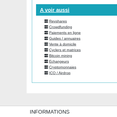
A voir aussi
Revshares
Crowdfunding
Paiements en ligne
Guides / annuaires
Vente à domicile
Cyclers et matrices
Bitcoin mining
Echangeurs
Cryptomonnaies
ICO / Airdrop
INFORMATIONS