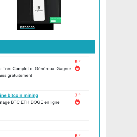
Bitpanda
9 °
o Très Complet et Généreux. Gagner
ies gratuitement
line bitcoin mining
7 °
minage BTC ETH DOGE en ligne
6 °