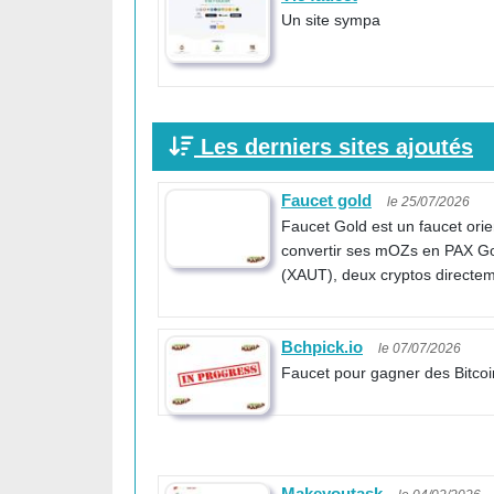
Un site sympa
Les derniers sites ajoutés
Faucet gold
le 25/07/2026
Faucet Gold est un faucet orie
convertir ses mOZs en PAX Go
(XAUT), deux cryptos directeme
Bchpick.io
le 07/07/2026
Faucet pour gagner des Bitco
Makeyoutask