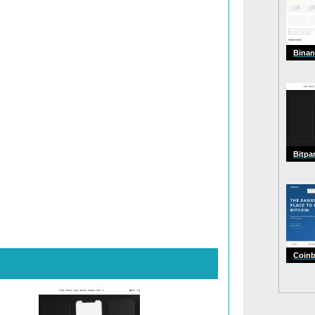
Binan
Bitpa
Coin