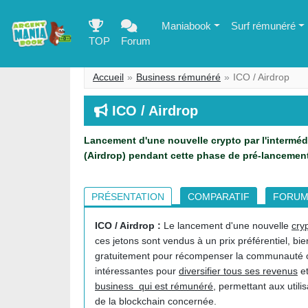
Maniabook
Surf rémunéré
TOP
Forum
Accueil
Business rémunéré
ICO / Airdrop
ICO / Airdrop
Lancement d'une nouvelle crypto par l'intermédi
(Airdrop) pendant cette phase de pré-lancement
PRÉSENTATION
COMPARATIF
FORU
ICO / Airdrop :
Le lancement d'une nouvelle
cry
ces jetons sont vendus à un prix préférentiel, bie
gratuitement pour récompenser la communauté ou 
intéressantes pour
diversifier tous ses revenus
et
business qui est rémunéré
, permettant aux utili
de la blockchain concernée.