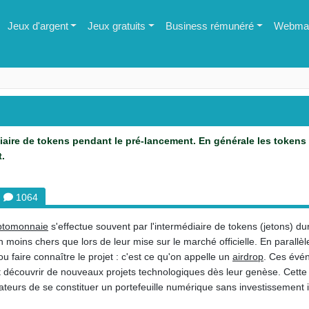
Jeux d'argent
Jeux gratuits
Business rémunéré
Webmas
aire de tokens pendant le pré-lancement. En générale les tokens 
.
M
1064
ptomonnaie
s'effectue souvent par l'intermédiaire de tokens (jetons) 
n moins chers que lors de leur mise sur le marché officielle. En parallèl
faire connaître le projet : c'est ce qu'on appelle un
airdrop
. Ces évé
 découvrir de nouveaux projets technologiques dès leur genèse. Cette p
sateurs de se constituer un portefeuille numérique sans investissement in