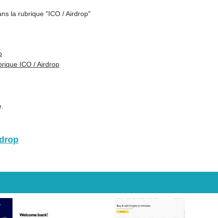
s la rubrique "ICO / Airdrop"
p
rique ICO / Airdrop
e.
rdrop