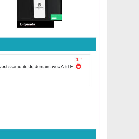
Bitpanda
1 °
nvestissements de demain avec AiETF