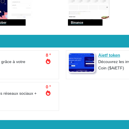
ober
Binance
8 °
Aietf token
 grâce à votre
Découvrez les i
Coin ($AiETF)
0 °
es réseaux sociaux +