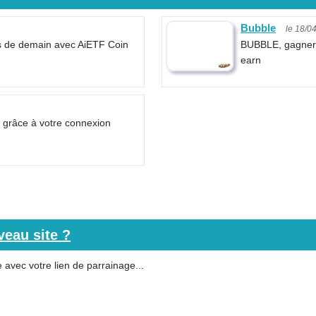
Bubble
le 18/0
s de demain avec AiETF Coin
BUBBLE, gagner e
earn
s grâce à votre connexion
eau site ?
 avec votre lien de parrainage...