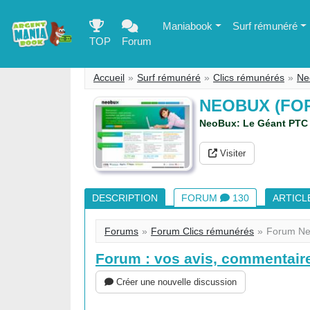
Maniabook
Surf rémunéré
TOP
Forum
Accueil
Surf rémunéré
Clics rémunérés
Ne
NEOBUX (FO
NeoBux: Le Géant PTC 
Visiter
DESCRIPTION
FORUM
130
ARTICL
Forums
Forum Clics rémunérés
Forum N
Forum : vos avis, commentaire
Créer une nouvelle discussion