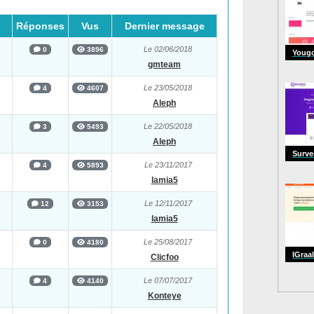
Réponses
Vus
Dernier message
Le 02/06/2018
0
3896
Youg
gmteam
Le 23/05/2018
4
4607
Aleph
Le 22/05/2018
3
5493
Aleph
Surv
Le 23/11/2017
4
5893
lamia5
Le 12/11/2017
12
3153
lamia5
Le 25/08/2017
0
4180
IGraal
Clicfoo
Le 07/07/2017
4
4140
Konteye