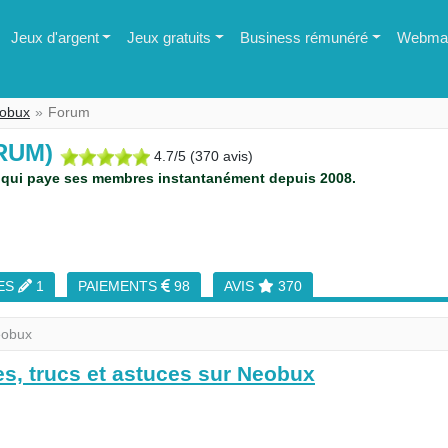
Jeux d'argent
Jeux gratuits
Business rémunéré
Webmas
obux
Forum
RUM)
4.7
/
5
(
370
avis)
qui paye ses membres instantanément depuis 2008.
ES
1
PAIEMENTS
98
AVIS
370
eobux
s, trucs et astuces sur Neobux