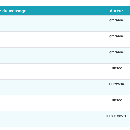
re du message
Auteur
gmteam
gmteam
gmteam
Clicfoo
Guizza94
Clicfoo
kkouame79