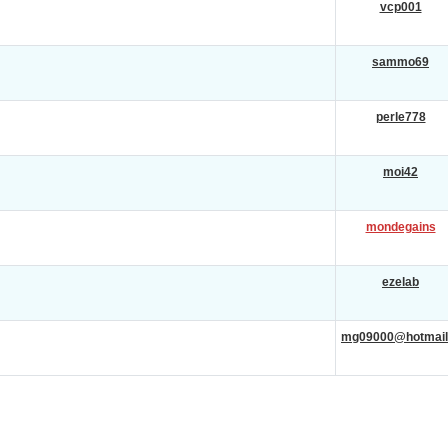
vcp001
sammo69
perle778
moi42
mondegains
ezelab
mg09000@hotmail.