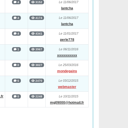
Le 11/06/2017
4
3152
lantcha
Le 11/06/2017
4
4174
lantcha
Le 11/01/2017
4
4341
perle778
Le 06/11/2016
1
3967
xxxxxxxxxx
Le 25/03/2016
0
3827
mondegains
Le 03/12/2015
6
2470
webmaster
fr
Le 10/11/2015
0
2248
mg09000@hotmail.fr