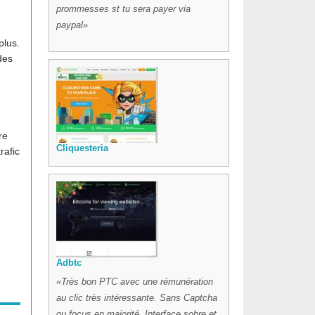
prommesses st tu sera payer via
paypal
plus.
 des
re
Cliquesteria
rafic
Adbtc
Très bon PTC avec une rémunération
au clic très intéressante. Sans Captcha
ou focus en majorité. Interface sobre et