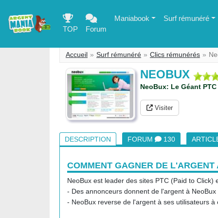
Maniabook
Surf rémunéré
TOP
Forum
Accueil
Surf rémunéré
Clics rémunérés
Ne
NEOBUX
NeoBux: Le Géant PTC 
Visiter
DESCRIPTION
FORUM
130
ARTICL
COMMENT GAGNER DE L'ARGENT 
NeoBux est leader des sites PTC (Paid to Click) e
- Des annonceurs donnent de l'argent à NeoBux p
- NeoBux reverse de l'argent à ses utilisateurs à c