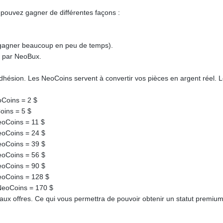
pouvez gagner de différentes façons :
 gagner beaucoup en peu de temps).
t par NeoBux.
dhésion. Les NeoCoins servent à convertir vos pièces en argent réel. 
oCoins = 2 $
oins = 5 $
eoCoins = 11 $
eoCoins = 24 $
eoCoins = 39 $
eoCoins = 56 $
eoCoins = 90 $
eoCoins = 128 $
NeoCoins = 170 $
 aux offres. Ce qui vous permettra de pouvoir obtenir un statut premiu