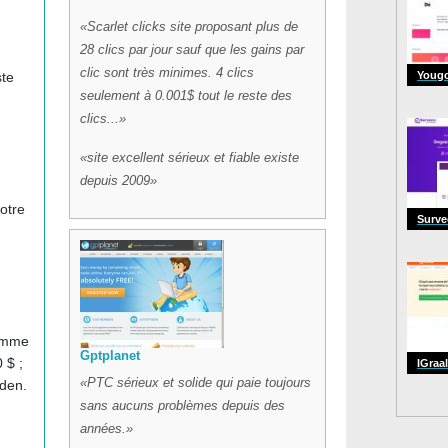
Scarlet clicks site proposant plus de
28 clics par jour sauf que les gains par
clic sont très minimes. 4 clics
ste
Youg
seulement à 0.001$ tout le reste des
clics...
site excellent sérieux et fiable existe
depuis 2009
otre
Surv
Comme
Gptplanet
 $ ;
IGraal
PTC sérieux et solide qui paie toujours
lden.
sans aucuns problèmes depuis des
années.