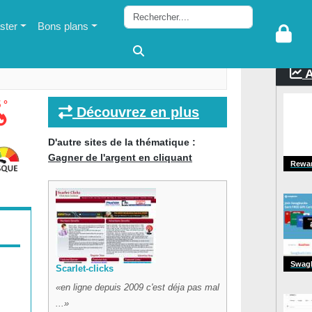
ter
Bons plans
A
 °
Découvrez en plus
D'autre sites de la thématique :
Gagner de l'argent en cliquant
Rewa
Swag
Scarlet-clicks
en ligne depuis 2009 c'est déja pas mal
...