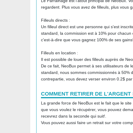
Le Parrainage est l'atout principal de NeoBux. Vo
regardent. Plus vous avez de filleuls, plus vous g
Filleuls directs :
Un filleul direct est une personne qui s'est inscr
standard, la commission est à 10% pour chacun 
c'est-à-dire que vous gagnez 100% de ses gains
Filleuls en location :
Il est possible de louer des filleuls auprès de N
De ce fait, NeoBux permet à ses utilisateurs de 
standard, nous sommes commissionnés à 50% de
contrepartie, vous devez verser environ 0.2$ par 
COMMENT RETIRER DE L'ARGENT
La grande force de NeoBux est le fait que le si
que vous voulez le récupérer, vous pouvez demand
recevrez dans la seconde qui suit!.
Vous pouvez aussi faire un retrait sur votre comp