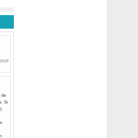
/2026
u de
s. Si
).
s
n