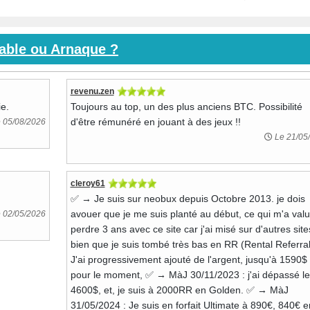
iable ou Arnaque ?
revenu.zen
ie.
Toujours au top, un des plus anciens BTC. Possibilité
d'être rémunéré en jouant à des jeux !!
 05/08/2026
Le 21/05
cleroy61
✅ → Je suis sur neobux depuis Octobre 2013. je dois
avouer que je me suis planté au début, ce qui m'a val
 02/05/2026
perdre 3 ans avec ce site car j'ai misé sur d'autres site
bien que je suis tombé très bas en RR (Rental Referral
J'ai progressivement ajouté de l'argent, jusqu'à 1590$
pour le moment, ✅ → MàJ 30/11/2023 : j'ai dépassé le
4600$, et, je suis à 2000RR en Golden. ✅ → MàJ
31/05/2024 : Je suis en forfait Ultimate à 890€, 840€ e