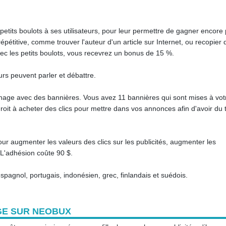
its boulots à ses utilisateurs, pour leur permettre de gagner encore 
t répétitive, comme trouver l'auteur d'un article sur Internet, ou recopier
c les petits boulots, vous recevrez un bonus de 15 %.
urs peuvent parler et débattre.
nage avec des bannières. Vous avez 11 bannières qui sont mises à vot
roit à acheter des clics pour mettre dans vos annonces afin d'avoir du t
 augmenter les valeurs des clics sur les publicités, augmenter les
s. L'adhésion coûte 90 $.
espagnol, portugais, indonésien, grec, finlandais et suédois.
GE SUR NEOBUX