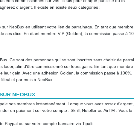
us êtes commissionnés sur vos filleuls pour chaque publicité qu'ils
agnerez d'argent. Il existe en existe deux catégories :
ite sur NeoBux en utilisant votre lien de parrainage. En tant que membre
de ses clics. En étant membre VIP (Golden), la commission passe à 1
!
eoBux. Ce sont des personnes qui se sont inscrites sans choisir de parrai
les louer, afin d'être commissionné sur leurs gains. En tant que membre
 leur gain. Avec une adhésion Golden, la commission passe à 100%.
filleul et par mois à NeoBux.
 SUR NEOBUX
te paie ses membres instantanément. Lorsque vous avez assez d'argent,
er un paiement sur votre compte : Skrill, Neteller ou AirTM . Vous le
te Paypal ou sur votre compte bancaire via Tipalti.