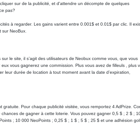
cliquer sur de la publicité, et d'attendre un décompte de quelques
-ce pas?
tés à regarder. Les gains varient entre 0.001$ et 0.01$ par clic. Il exi
nt sur NeoBux.
 sur le site, il s’agit des utilisateurs de Neobux comme vous, que vous
 eux vous gagnerez une commission. Plus vous avez de filleuls , plus v
nger leur durée de location à tout moment avant la date d’expiration,
n
ment gratuite. Pour chaque publicité visitée, vous remportez 4 AdPrize. 
130 chances de gagner à cette loterie. Vous pouvez gagner 0,5 $ ; 2 $ ; 10
oints ; 10 000 NeoPoints ; 0,25 $ ; 1 $ ; 5 $ ; 25 $ et une adhésion go