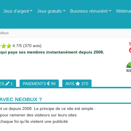
Jeux d'argent
Jeux gratuits
Business rémunéré
Webmas
obux
5
4.7
/
5
(
370
avis)
qui paye ses membres instantanément depuis 2008.
ES
1
PAIEMENTS
98
AVIS
370
AVEC NEOBUX ?
t ce depuis 2008. Le principe de ce site est simple :
our ramener des visiteurs sur leurs sites.
haque foi qu'ils visitent une publicité.