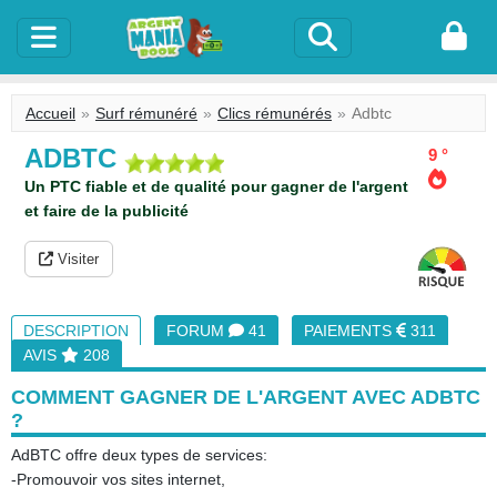
Accueil
Surf rémunéré
Clics rémunérés
Adbtc
ADBTC
9 °
Un PTC fiable et de qualité pour gagner de l'argent
et faire de la publicité
Visiter
DESCRIPTION
FORUM
41
PAIEMENTS
311
AVIS
208
COMMENT GAGNER DE L'ARGENT AVEC ADBTC
?
AdBTC offre deux types de services:
-Promouvoir vos sites internet,