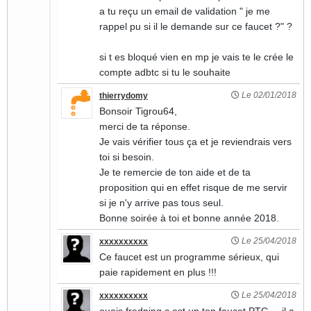
a tu reçu un email de validation " je me
rappel pu si il le demande sur ce faucet ?" ?
si t es bloqué vien en mp je vais te le crée le
compte adbtc si tu le souhaite
Le 02/01/2018
thierrydomy
Bonsoir Tigrou64,
merci de ta réponse.
Je vais vérifier tous ça et je reviendrais vers
toi si besoin.
Je te remercie de ton aide et de ta
proposition qui en effet risque de me servir
si je n'y arrive pas tous seul.
Bonne soirée à toi et bonne année 2018.
Le 25/04/2018
xxxxxxxxxx
Ce faucet est un programme sérieux, qui
paie rapidement en plus !!!
Le 25/04/2018
xxxxxxxxxx
ouais fredping c est un top faucet PTC ... il a