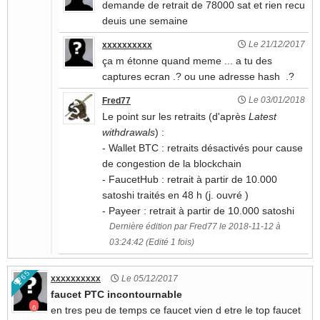
demande de retrait de 78000 sat et rien recu
deuis une semaine
Le 21/12/2017
xxxxxxxxxx
ça m étonne quand meme ... a tu des
captures ecran .? ou une adresse hash .?
Le 03/01/2018
Fred77
Le point sur les retraits (d'après
Latest
withdrawals
) :
- Wallet BTC : retraits désactivés pour cause
de congestion de la blockchain
- FaucetHub : retrait à partir de 10.000
satoshi traités en 48 h (j. ouvré )
- Payeer : retrait à partir de 10.000 satoshi
Dernière édition par Fred77 le 2018-11-12 à
03:24:42 (Edité 1 fois)
65
xxxxxxxxxx
Le 05/12/2017
faucet PTC incontournable
6
en tres peu de temps ce faucet vien d etre le top faucet