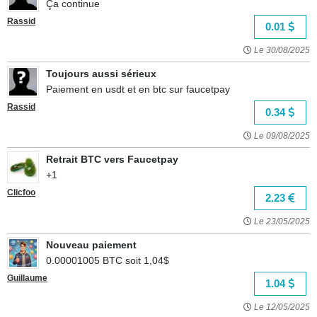
Ça continue
Rassid
0.01
Le 30/08/2025
Toujours aussi sérieux
Paiement en usdt et en btc sur faucetpay
Rassid
0.34
Le 09/08/2025
Retrait BTC vers Faucetpay
+1
Clicfoo
2.23
Le 23/05/2025
Nouveau paiement
0.00001005 BTC soit 1,04$
Guillaume
1.04
Le 12/05/2025