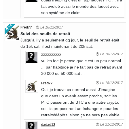
fait évolué aussi le monde des faucet avec
son systéme de claim
74
Fred77
Le 18/12/2017
Suivi des seuils de retrait
Jusqu'à il y a seulement qq jour, le seuil de retrait était
de 15k sat, il est maintenant de 20k sat.
Le 18/12/2017
xxxxxxxxxx
vu les fee je pense que c est un peu normal
... par habitude je ne fait pas de retrait avant
30 000 ou 50 000 sat ...
Le 18/12/2017
Fred77
Oui, je trouve ça normal aussi. J'imagine
que dans un avenir assez proche, soit les
PTC passeront du BTC à une autre crypto,
soit ils proposeront un échangeur pour les
retraits/dépôts, sinon ça ne sera pas viable...
Le 21/12/2017
dadad12