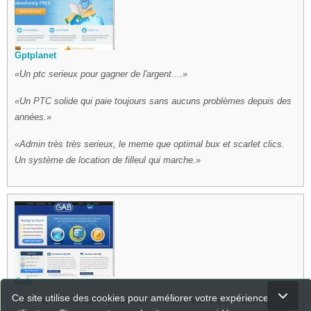
Gptplanet
Un ptc serieux pour gagner de l'argent....
Un PTC solide qui paie toujours sans aucuns problèmes depuis des
années.
Admin très très serieux, le meme que optimal bux et scarlet clics.
Un système de location de filleul qui marche.
Gab
Ce site utilise des cookies pour améliorer votre expérience
C'est un très beau PTC avec un service client toujours à l'écoute !