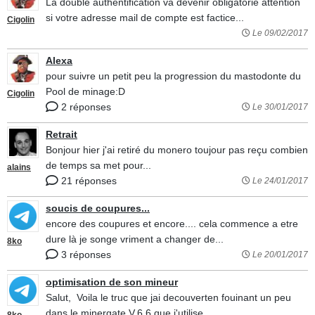
La double authentification va devenir obligatorie attention
si votre adresse mail de compte est factice...
Cigolin
Le 09/02/2017
Alexa
pour suivre un petit peu la progression du mastodonte du
Pool de minage:D
Cigolin
2 réponses
Le 30/01/2017
Retrait
Bonjour hier j'ai retiré du monero toujour pas reçu combien
de temps sa met pour...
alains
21 réponses
Le 24/01/2017
soucis de coupures...
encore des coupures et encore.... cela commence a etre
dure là je songe vriment a changer de...
8ko
3 réponses
Le 20/01/2017
optimisation de son mineur
Salut, Voila le truc que jai decouverten fouinant un peu
dans le minergate V.6.6 que j'utilise...