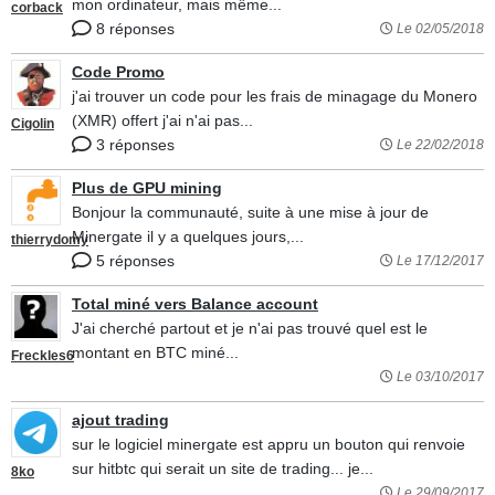
mon ordinateur, mais même...
corback
8 réponses
Le 02/05/2018
Code Promo
j'ai trouver un code pour les frais de minagage du Monero
(XMR) offert j'ai n'ai pas...
Cigolin
3 réponses
Le 22/02/2018
Plus de GPU mining
Bonjour la communauté, suite à une mise à jour de
Minergate il y a quelques jours,...
thierrydomy
5 réponses
Le 17/12/2017
Total miné vers Balance account
J'ai cherché partout et je n'ai pas trouvé quel est le
montant en BTC miné...
Freckles6
Le 03/10/2017
ajout trading
sur le logiciel minergate est appru un bouton qui renvoie
sur hitbtc qui serait un site de trading... je...
8ko
Le 29/09/2017