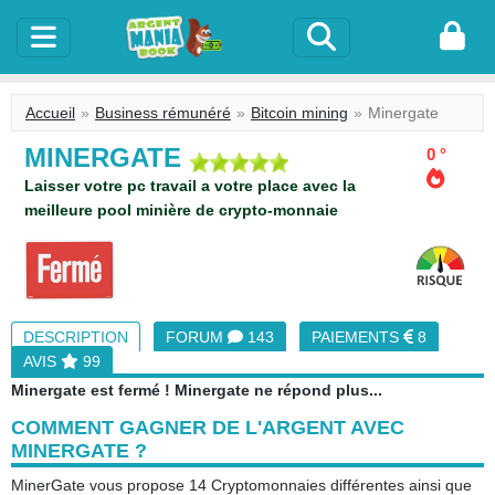
Accueil
Business rémunéré
Bitcoin mining
Minergate
MINERGATE
0 °
Laisser votre pc travail a votre place avec la
meilleure pool minière de crypto-monnaie
DESCRIPTION
FORUM
143
PAIEMENTS
8
AVIS
99
Minergate est fermé ! Minergate ne répond plus...
COMMENT GAGNER DE L'ARGENT AVEC
MINERGATE ?
MinerGate vous propose 14 Cryptomonnaies différentes ainsi que