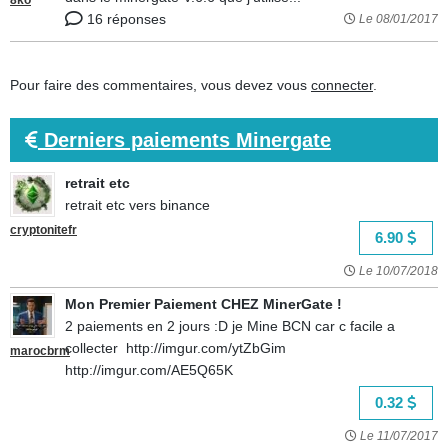
8ko
16 réponses
Le 08/01/2017
Pour faire des commentaires, vous devez vous
connecter
.
Derniers paiements Minergate
retrait etc
retrait etc vers binance
cryptonitefr
6.90
Le 10/07/2018
Mon Premier Paiement CHEZ MinerGate !
2 paiements en 2 jours :D je Mine BCN car c facile a
collecter http://imgur.com/ytZbGim
marocbrm
http://imgur.com/AE5Q65K
0.32
Le 11/07/2017