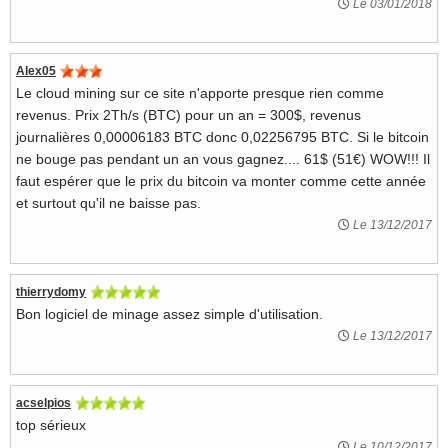
Le 03/01/2018
Alex05
Le cloud mining sur ce site n'apporte presque rien comme
revenus. Prix 2Th/s (BTC) pour un an = 300$, revenus
journalières 0,00006183 BTC donc 0,02256795 BTC. Si le bitcoin
ne bouge pas pendant un an vous gagnez.... 61$ (51€) WOW!!! Il
faut espérer que le prix du bitcoin va monter comme cette année
et surtout qu'il ne baisse pas.
Le 13/12/2017
thierrydomy
Bon logiciel de minage assez simple d'utilisation.
Le 13/12/2017
acselpios
top sérieux
Le 10/12/2017