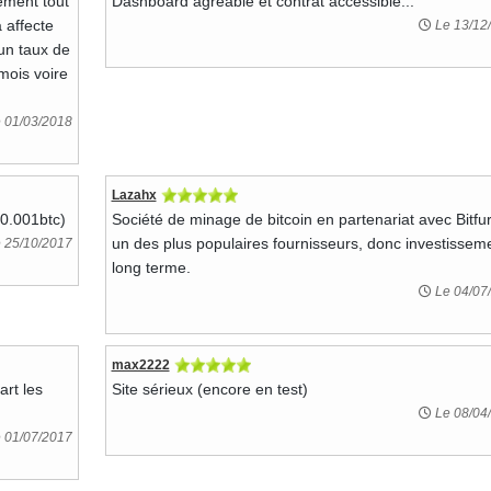
ement tout
Dashboard agréable et contrat accessible...
 affecte
Le 13/12
 un taux de
mois voire
 01/03/2018
Lazahx
(0.001btc)
Société de minage de bitcoin en partenariat avec Bitfur
un des plus populaires fournisseurs, donc investissem
 25/10/2017
long terme.
Le 04/07
max2222
art les
Site sérieux (encore en test)
Le 08/04
 01/07/2017