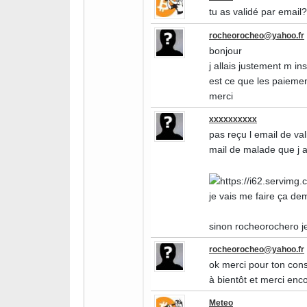
tu as validé par email?
rocheorocheo@yahoo.fr
bonjour
j allais justement m in
est ce que les paiemen
merci
xxxxxxxxxx
pas reçu l email de va
mail de malade que j ai
je vais me faire ça dem
sinon rocheorochero je 
rocheorocheo@yahoo.fr
ok merci pour ton conse
à bientôt et merci enc
Meteo