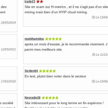
trade23
s des
Site en scam sur H-metrics , et il ne s'agit pas d'un sit
ment
mining mais bien d'un HYIP cloud mining.
Le 13/04
 26/05/2024
nouhihamidou
après un mois d'essaie, je le recommande vivement. c'
parmi mes meilleurs site.
 12/05/2021
Le 11/12
Sicilien94
En test, plutot bien noter dans le secteur
 17/02/2020
Le 23/06
Neoradio38
e société
Site intéressant pour le long terme en fin espérons !