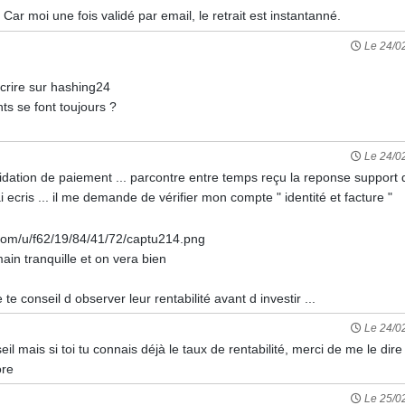
 Car moi une fois validé par email, le retrait est instantanné.
Le 24/0
scrire sur hashing24
ts se font toujours ?
Le 24/0
lidation de paiement ... parcontre entre temps reçu la reponse support 
 ecris ... il me demande de vérifier mon compte " identité et facture "
ain tranquille et on vera bien
te conseil d observer leur rentabilité avant d investir ...
Le 24/0
il mais si toi tu connais déjà le taux de rentabilité, merci de me le dire
ore
Le 25/0