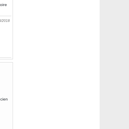
toire
3/2018
ncien