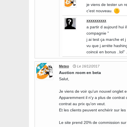
je viens de tester un re
c'est nouveau.
xxxxxxxxxx
a partir d aujourd hui i
compagnie "
j ai test ça marche et 
vu que j arréte hashin
coincé en bonus ..lol"
10
Meteo
Le 16/12/2017
Auction room en beta
Salut,
Je viens de voir qu'un nouvel onglet e
Apparemment il n'y a plus de contrat 
contrat au prix qu'on veut.
Et les clients peuvent enchérir sur les
Le site prend 20% de commission sur 