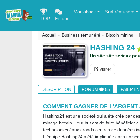
Maniabook
Surf rémunéré
TOP
Forum
Accueil
Business rémunéré
Bitcoin mining
HASHING 24
Un site site serieux pou
Visiter
DESCRIPTION
FORUM
55
PAIEME
COMMENT GAGNER DE L'ARGENT A
Hashing24 est une société qui a été créé par des
minage bitcoin. Leur but est de faire bénéficier 
technologies / aux grands centres de données ind
L'équipe Hashing24 a été impliquée dans un sec