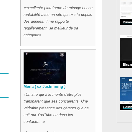
excellente plateforme de minage.bonne
rentabilité avec un site qui existe depuis
des années, il me rapporte
Binan
regulierement...le meilleur de sa
categorie
Bitpa
Meria ( ex Justmining )
Un site qui à le mérite d'être plus
transparent que ses concurrents. Une
Coin
véritable présence des gérants que ce
soit sur YouTube ou dans les
contacts....