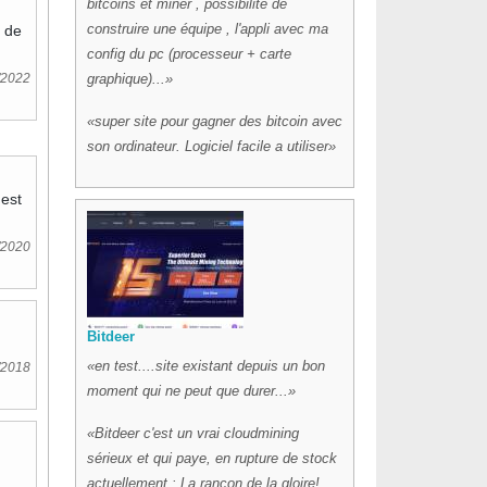
bitcoins et miner , possibilité de
construire une équipe , l'appli avec ma
e de
config du pc (processeur + carte
/2022
graphique)...
super site pour gagner des bitcoin avec
son ordinateur. Logiciel facile a utiliser
est
/2020
Bitdeer
en test....site existant depuis un bon
/2018
moment qui ne peut que durer...
Bitdeer c'est un vrai cloudmining
sérieux et qui paye, en rupture de stock
actuellement : La rançon de la gloire!