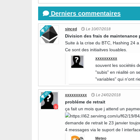
Derniers commentaires
20
sinced
Le 10/07/2018
Division des frais de maintenance 
Suite à la crise du BTC, Hashing 24 a 
Ce sont des initiaitves louables.
xxxxxxxxxx
souvent les sociétés 
"subis" en réalité on 
"variables" qui n'ont ri
65
xxxxxxxxxx
Le 24/02/2018
probléme de retrait
6
ça fait un mois que j attend un payme
demande de retrait le 23 janvier toujo
4 messages via le suport de l interfac
Meteo