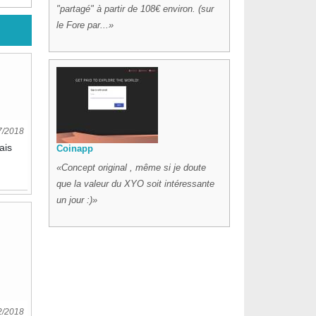
"partagé" à partir de 108€ environ. (sur
le Fore par...
7/2018
ais
Coinapp
Concept original , même si je doute
que la valeur du XYO soit intéressante
un jour :)
2/2018