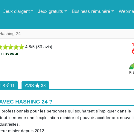
Jeux d'argent
Jeux gratuits
Business rémunéré
Webmas
Hashing 24
1
4.8
/
5
(
33
avis)
r investir
NTS
11
AVIS
33
VEC HASHING 24 ?
 professionnels pour les personnes qui souhaitent s'impliquer dans le
a tout le monde une l'exploitation minière et pouvoir accéder aux nouvel
ustrielles.
teur minier depuis 2012.