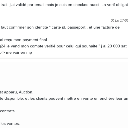
trait, j'ai validé par email mais je suis en checked aussi. La verif obliga
Le 17/0
l faut confirmer son identité " carte id, passeport.. et une facture de
j ai reçu mon payment final ...
g24 je vend mon compte vérifié pour celui qui souhaite " j ai 20 000 sat
 ..-> me voir en mp
st apparu, Auction.
de disponible, et les clients peuvent mettre en vente en enchère leur a
 contrats.
les ventes.