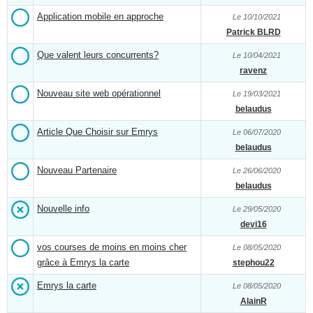
Application mobile en approche
Le 10/10/2021
Patrick BLRD
Que valent leurs concurrents?
Le 10/04/2021
ravenz
Nouveau site web opérationnel
Le 19/03/2021
belaudus
Article Que Choisir sur Emrys
Le 06/07/2020
belaudus
Nouveau Partenaire
Le 26/06/2020
belaudus
Nouvelle info
Le 29/05/2020
devi16
vos courses de moins en moins cher
Le 08/05/2020
grâce à Emrys la carte
stephou22
Emrys la carte
Le 08/05/2020
AlainR