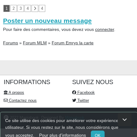
1
2
3
4
4
Poster un nouveau message
Pour faire des commentaires, vous devez vous
connecter
.
Forums
»
Forum MLM
»
Forum Emrys la carte
INFORMATIONS
SUIVEZ NOUS
A propos
Facebook
Contactez nous
Twitter
2022 Maniabook. Designed By
Maniabook
Ce site utilise des cookies pour améliorer votre expérience
utilisateur. Si vous restez sur le site, nous considérons que
vous acceptez.
Pour plus d'informations
OK