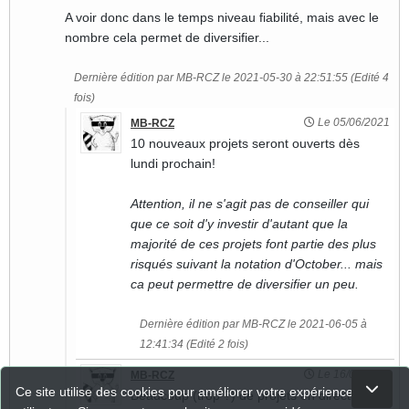
A voir donc dans le temps niveau fiabilité, mais avec le
nombre cela permet de diversifier...
Dernière édition par MB-RCZ le 2021-05-30 à 22:51:55 (Edité 4
fois)
Le 05/06/2021
MB-RCZ
10 nouveaux projets seront ouverts dès
lundi prochain!
Attention, il ne s'agit pas de conseiller qui
que ce soit d'y investir d'autant que la
majorité de ces projets font partie des plus
risqués suivant la notation d'October... mais
ca peut permettre de diversifier un peu.
Dernière édition par MB-RCZ le 2021-06-05 à
12:41:34 (Edité 2 fois)
Le 16/09/2021
MB-RCZ
Ce site utilise des cookies pour améliorer votre expérience
Beaucoup (trop ?) de projets en direction