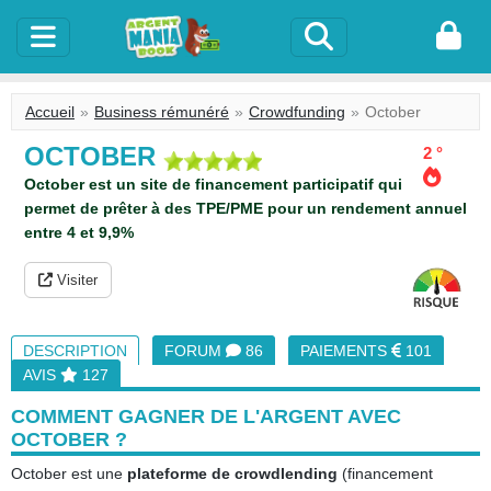
Accueil
Business rémunéré
Crowdfunding
October
OCTOBER
2 °
October est un site de financement participatif qui
permet de prêter à des TPE/PME pour un rendement annuel
entre 4 et 9,9%
Visiter
DESCRIPTION
FORUM
86
PAIEMENTS
101
AVIS
127
COMMENT GAGNER DE L'ARGENT AVEC
OCTOBER ?
October est une
plateforme de crowdlending
(financement