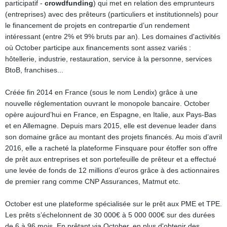
participatif -
crowdfunding
) qui met en relation des emprunteurs
(entreprises) avec des prêteurs (particuliers et institutionnels) pour
le financement de projets en contrepartie d’un rendement
intéressant (entre 2% et 9% bruts par an). Les domaines d'activités
où October participe aux financements sont assez variés :
hôtellerie, industrie, restauration, service à la personne, services
BtoB, franchises...
Créée fin 2014 en France (sous le nom Lendix) grâce à une
nouvelle réglementation ouvrant le monopole bancaire. October
opère aujourd’hui en France, en Espagne, en Italie, aux Pays-Bas
et en Allemagne. Depuis mars 2015, elle est devenue leader dans
son domaine grâce au montant des projets financés. Au mois d’avril
2016, elle a racheté la plateforme Finsquare pour étoffer son offre
de prêt aux entreprises et son portefeuille de prêteur et a effectué
une levée de fonds de 12 millions d’euros grâce à des actionnaires
de premier rang comme CNP Assurances, Matmut etc.
October est une plateforme spécialisée sur le prêt aux PME et TPE.
Les prêts s’échelonnent de 30 000€ à 5 000 000€ sur des durées
de 6 à 96 mois. En prêtant via October, en plus d'obtenir des