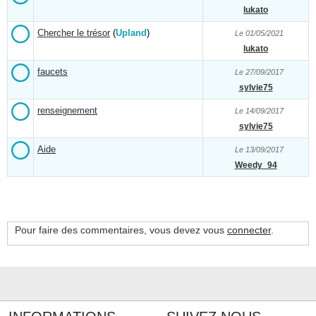
lukato
Chercher le trésor
(
Upland
)
Le 01/05/2021
lukato
faucets
Le 27/09/2017
sylvie75
renseignement
Le 14/09/2017
sylvie75
Aide
Le 13/09/2017
Weedy_94
Pour faire des commentaires, vous devez vous
connecter
.