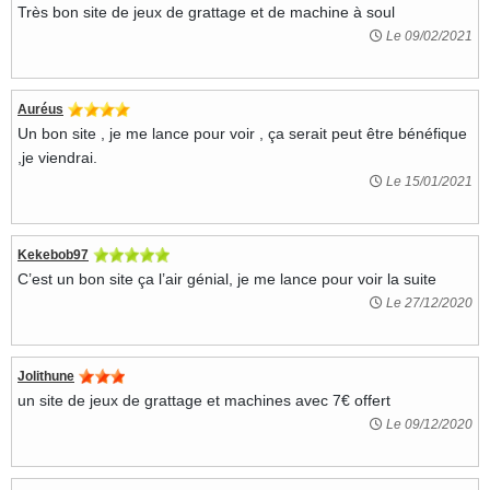
Très bon site de jeux de grattage et de machine à soul
Le 09/02/2021
Auréus
Un bon site , je me lance pour voir , ça serait peut être bénéfique
,je viendrai.
Le 15/01/2021
Kekebob97
C’est un bon site ça l’air génial, je me lance pour voir la suite
Le 27/12/2020
Jolithune
un site de jeux de grattage et machines avec 7€ offert
Le 09/12/2020