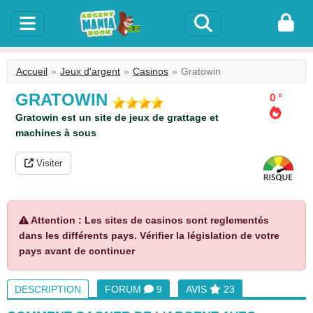
Accueil
Jeux d'argent
Casinos
Gratowin
GRATOWIN
0 °
Gratowin est un site de jeux de grattage et
machines à sous
Visiter
Attention : Les sites de casinos sont reglementés
dans les différents pays. Vérifier la législation de votre
pays avant de continuer
DESCRIPTION
FORUM
9
AVIS
23