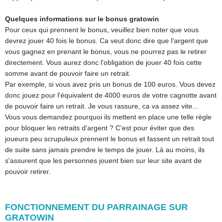
Quelques informations sur le bonus gratowin
Pour ceux qui prennent le bonus, veuillez bien noter que vous
devrez jouer 40 fois le bonus. Ca veut donc dire que l'argent que
vous gagnez en prenant le bonus, vous ne pourrez pas le retirer
directement. Vous aurez donc l'obligation de jouer 40 fois cette
somme avant de pouvoir faire un retrait.
Par exemple, si vous avez pris un bonus de 100 euros. Vous devez
donc jouez pour l'équivalent de 4000 euros de votre cagnotte avant
de pouvoir faire un retrait. Je vous rassure, ca va assez vite...
Vous vous demandez pourquoi ils mettent en place une telle règle
pour bloquer les retraits d'argent ? C'est pour éviter que des
joueurs peu scrupuleux prennent le bonus et fassent un retrait tout
de suite sans jamais prendre le temps de jouer. Là au moins, ils
s'assurent que les personnes jouent bien sur leur site avant de
pouvoir retirer.
FONCTIONNEMENT DU PARRAINAGE SUR
GRATOWIN