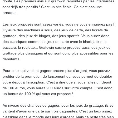
doute. Les premiers avis sur gratowin remontés par les internautes
sont déjà très positifs ! C'est un site fiable. Ce n'est pas une
arnaque.
Les jeux proposés sont assez variés, vous ne vous ennuierez pas !
Il y'aura des machines à sous, des jeux de carte, des tickets de
grattage, des jeux de bingos, des jeux sportifs. Vous aurez donc
des classiques comme les jeux de carte avec le black jack et le
baccara, la roulette... Gratowin casino propose aussi des jeux de
grattage plus classiques et qui sont donc plus accessibles pour les
débutants.
Pour ceux qui veulent gagner encore plus d'argent, vous pouvez
profiter de la promotion de lancement qui vous permet de doubler
votre dépot à l'inscription. C'est à dire que si vous faites un dépot
de 100 euros, vous aurez 200 euros sur votre compte. C'est donc
un bonus de 100 % qui vous est proposé !
Au niveau des chances de gagner, pour les jeux de grattage, ils se
vantent d'avoir une carte sur trois gagnantes. C'est un taux assez
classique dans le monde des jeux d'argent. Mais ca reste très bien