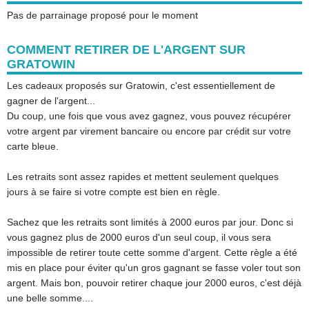
Pas de parrainage proposé pour le moment
COMMENT RETIRER DE L'ARGENT SUR
GRATOWIN
Les cadeaux proposés sur Gratowin, c'est essentiellement de
gagner de l'argent...
Du coup, une fois que vous avez gagnez, vous pouvez récupérer
votre argent par virement bancaire ou encore par crédit sur votre
carte bleue.
Les retraits sont assez rapides et mettent seulement quelques
jours à se faire si votre compte est bien en règle.
Sachez que les retraits sont limités à 2000 euros par jour. Donc si
vous gagnez plus de 2000 euros d'un seul coup, il vous sera
impossible de retirer toute cette somme d'argent. Cette règle a été
mis en place pour éviter qu'un gros gagnant se fasse voler tout son
argent. Mais bon, pouvoir retirer chaque jour 2000 euros, c'est déjà
une belle somme....