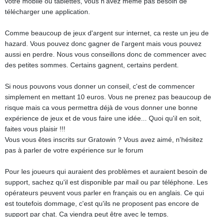
votre mobile ou tablettes, vous n'avez même pas besoin de
télécharger une application.
Comme beaucoup de jeux d'argent sur internet, ca reste un jeu de
hazard. Vous pouvez donc gagner de l'argent mais vous pouvez
aussi en perdre. Nous vous conseillons donc de commencer avec
des petites sommes. Certains gagnent, certains perdent.
Si nous pouvons vous donner un conseil, c'est de commencer
simplement en mettant 10 euros. Vous ne prenez pas beaucoup de
risque mais ca vous permettra déjà de vous donner une bonne
expérience de jeux et de vous faire une idée... Quoi qu'il en soit,
faites vous plaisir !!!
Vous vous êtes inscrits sur Gratowin ? Vous avez aimé, n'hésitez
pas à parler de votre expérience sur le forum
Pour les joueurs qui auraient des problèmes et auraient besoin de
support, sachez qu'il est disponible par mail ou par téléphone. Les
opérateurs peuvent vous parler en français ou en anglais. Ce qui
est toutefois dommage, c'est qu'ils ne proposent pas encore de
support par chat. Ca viendra peut être avec le temps.