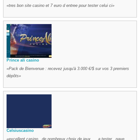
tres bon site casino et 7 euro d entree pour tester celui ci
Prince ali casino
Pack de Bienvenue : recevez jusqu'à 3.000 €/$ sur vos 3 premiers
dépôts
Celsiuscasino
excellent casino...de nombreux choix de jeux .... a tester...paye