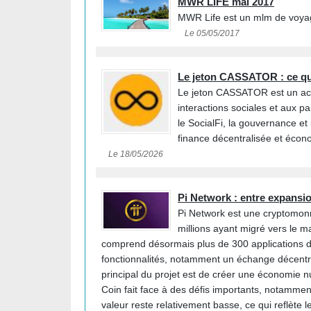
MWR LIFE mai 2017
MWR Life est un mlm de voyag
Le 05/05/2017
Le jeton CASSATOR : ce que
Le jeton CASSATOR est un acti
interactions sociales et aux 
le SocialFi, la gouvernance et 
finance décentralisée et éco
Le 18/05/2026
Pi Network : entre expansio
Pi Network est une cryptomonn
millions ayant migré vers le 
comprend désormais plus de 300 applications déc
fonctionnalités, notamment un échange décentrali
principal du projet est de créer une économie nu
Coin fait face à des défis importants, notammen
valeur reste relativement basse, ce qui reflète 