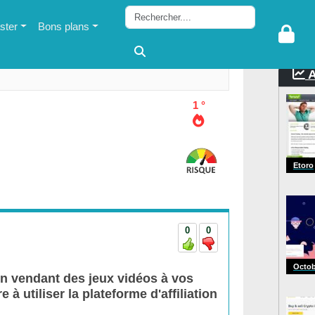
ter
Bons plans
A
1 °
Etoro
0
0
Octob
 en vendant des jeux vidéos à vos
à utiliser la plateforme d'affiliation