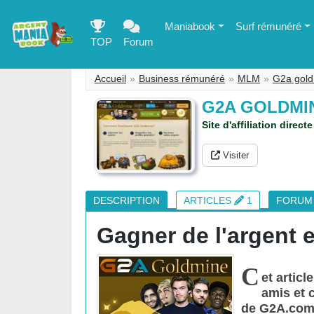
Maniabook
Surf rémunéré
TOP
Forum
Accueil
Business rémunéré
MLM
G2a gol
G2A GOLDMI
Site d'affiliation direc
Visiter
DESCRIPTION
ARTICLES
1
FORU
Gagner de l'argent 
C
et artic
amis et c
de G2A.com