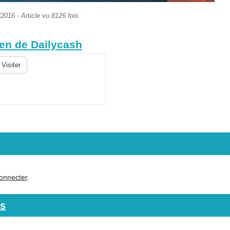
2016 - Article vu 8126 fois
ien de Dailycash
Visiter
onnecter
.
ts