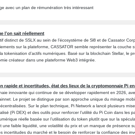
e avec un plan de rémunération très intéressant
 l’on sait réellement
f distinct de SSLX au sein de l’écosystème de Sl8 et de Cassator Corp
paiements sur la plateforme, CASSATOR semble représenter la couche str
la tokenisation d’actifs numériques. Basé sur la blockchain Stellar, le p
nomie créateur dans une plateforme Web3 intégrée.
n rapide et incertitudes, état des lieux de la cryptomonnaie Pi e
aie innovante qui continue de se développer rapidement en 2026, avec p
mainnet. Le projet se distingue par son approche unique du minage mobi
entralisées. Sur le plan technique, Pi Network a lancé plusieurs mises
sé (Pi DEX) et des outils pour renforcer l’utilité du Pi Coin dans les p
mérique réelle basée sur l’utilisation du token plutôt que sur la spécu
t une faible liquidité, une volatilité du prix et un manque de présence
les incertitudes du marché et le besoin de renforcer la confiance des inv