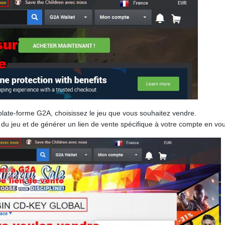
plate-forme G2A, choisissez le jeu que vous souhaitez vendre.
age du jeu et de générer un lien de vente spécifique à votre compte en