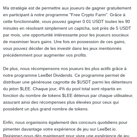
Ma stratégie est de permettre aux joueurs de gagner gratuitement
en participant à notre programme "Free Crypto Farm". Grâce à
cette fonctionnalité, vous pouvez gagner 0.01 USDT toutes les 90
minutes en résolvant simplement un captcha, soit près de 5 USDT
par mois, une opportunité intéressante pour les joueurs soucieux
de maximiser leurs gains. Une fois en possession de ces gains,
vous pouvez décider de les investir dans les jeux mentionnés
précédemment pour augmenter vos profits.
De plus, nous récompensons nos joueurs les plus actifs grâce à
notre programme LeeBet Dividends. Ce programme permet de
distribuer une généreuse cagnotte de $USDT parmi les détenteurs
du jeton $LEE. Chaque jour, 4% du pool total sont répartis en
fonction du nombre de tokens $LEE détenus par chaque utilisateur,
assurant ainsi des récompenses plus élevées pour ceux qui
possèdent un plus grand nombre de tokens.
Enfin, nous organisons également des concours quotidiens pour
pimenter davantage votre expérience de jeu sur LeeBet.io.
Rejoignez-nous dès maintenant pour vivre une expérience de jeu