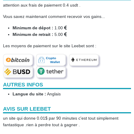
attention aux frais de paiement 0.4 usdt .
Vous savez maintenant comment recevoir vos gains...
Minimum de dépot :
1.00
Minimum de retrait :
5.00
Les moyens de paiement sur le site Leebet sont :
AUTRES INFOS
Langue du site :
Anglais
AVIS SUR LEEBET
un site qui donne 0.01$ par 90 minutes c'est tout simplement
fantastique .rien à perdre tout à gagner .