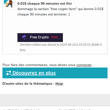
0.01$ chaque 90 minutes est fini
dommage la section "free crypto farm" qui donne 0.01$
chaque 90 minutes est terminer ;(
Dernière édition par daoud le 2023-08-18 à 10:25:01 (Edité 4
fois)
Pour faire des commentaires, vous devez vous
connecter
.
Découvrez en plus
D'autre sites de la thématique :
Hyip