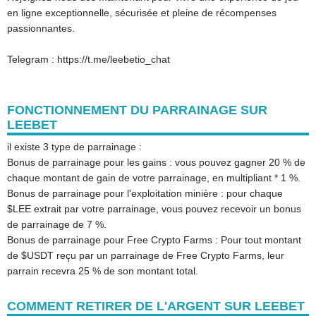
en ligne exceptionnelle, sécurisée et pleine de récompenses
passionnantes.
Telegram : https://t.me/leebetio_chat
FONCTIONNEMENT DU PARRAINAGE SUR
LEEBET
il existe 3 type de parrainage :
Bonus de parrainage pour les gains : vous pouvez gagner 20 % de
chaque montant de gain de votre parrainage, en multipliant * 1 %.
Bonus de parrainage pour l'exploitation minière : pour chaque
$LEE extrait par votre parrainage, vous pouvez recevoir un bonus
de parrainage de 7 %.
Bonus de parrainage pour Free Crypto Farms : Pour tout montant
de $USDT reçu par un parrainage de Free Crypto Farms, leur
parrain recevra 25 % de son montant total.
COMMENT RETIRER DE L'ARGENT SUR LEEBET