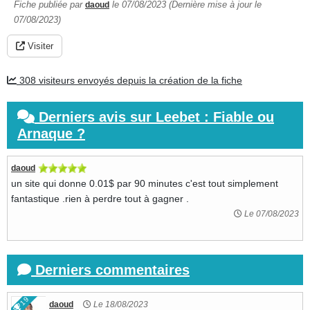
Fiche publiée par
le 07/08/2023 (Dernière mise à jour le
daoud
07/08/2023)
Visiter
308 visiteurs envoyés depuis la création de la fiche
Derniers avis sur Leebet : Fiable ou
Arnaque ?
daoud
un site qui donne 0.01$ par 90 minutes c'est tout simplement
fantastique .rien à perdre tout à gagner .
Le 07/08/2023
Derniers commentaires
19
daoud
Le 18/08/2023