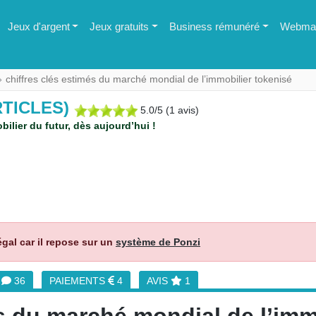
Jeux d'argent
Jeux gratuits
Business rémunéré
Webmas
chiffres clés estimés du marché mondial de l’immobilier tokenisé
RTICLES)
5.0
/
5
(
1
avis)
bilier du futur, dès aujourd’hui !
égal car il repose sur un
système de Ponzi
M
36
PAIEMENTS
4
AVIS
1