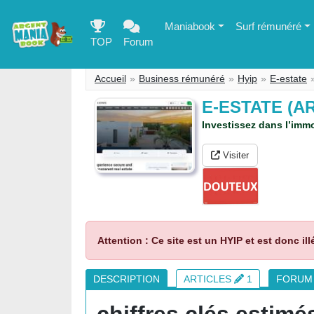
Maniabook
Surf rémunéré
TOP
Forum
Accueil
Business rémunéré
Hyip
E-estate
E-ESTATE (A
Investissez dans l’immo
Visiter
Attention : Ce site est un HYIP et est donc ill
DESCRIPTION
ARTICLES
1
FORU