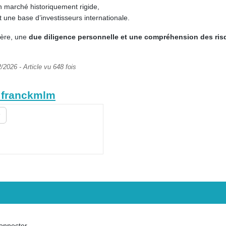
n marché historiquement rigide,
une base d’investisseurs internationale.
ière, une
due diligence personnelle et une compréhension des ri
/2026 - Article vu 648 fois
e franckmlm
onnecter
.