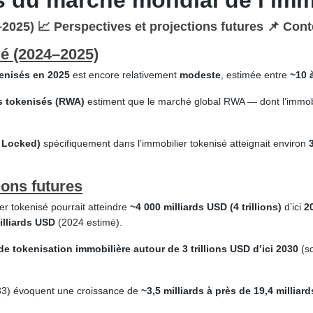
és du marché mondial de l’imm
–2025) 📈 Perspectives et projections futures 📌 Con
hé (2024–2025)
kenisés en 2025
est encore relativement
modeste
, estimée entre
~10 
fs tokenisés (RWA)
estiment que le marché global RWA — dont l’immob
e Locked)
spécifiquement dans l’immobilier tokenisé atteignait environ
ions futures
er tokenisé pourrait atteindre
~4 000 milliards USD (4 trillions)
d’ici
2
illiards USD
(2024 estimé).
e tokenisation immobilière autour de 3 trillions USD d’ici 2030
(so
033) évoquent une croissance de
~3,5 milliards à près de 19,4 milliar