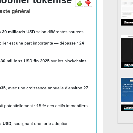
obilier tokenisé
texte général
Binan
à 30 milliards USD
selon différentes sources.
ilier est une part importante — dépasse
~24
336 millions USD fin 2025
sur les blockchains
Bitpa
035
, avec une croissance annuelle d’environ
27
it potentiellement ~15 % des actifs immobiliers
Coin
ds USD
, soulignant une forte adoption