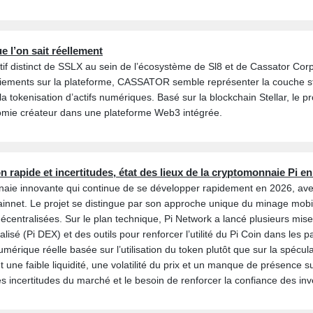
 l’on sait réellement
f distinct de SSLX au sein de l’écosystème de Sl8 et de Cassator Corp
paiements sur la plateforme, CASSATOR semble représenter la couche str
la tokenisation d’actifs numériques. Basé sur la blockchain Stellar, le p
nomie créateur dans une plateforme Web3 intégrée.
n rapide et incertitudes, état des lieux de la cryptomonnaie Pi e
aie innovante qui continue de se développer rapidement en 2026, avec p
mainnet. Le projet se distingue par son approche unique du minage mobi
entralisées. Sur le plan technique, Pi Network a lancé plusieurs mises
sé (Pi DEX) et des outils pour renforcer l’utilité du Pi Coin dans les p
mérique réelle basée sur l’utilisation du token plutôt que sur la spécu
t une faible liquidité, une volatilité du prix et un manque de présence
les incertitudes du marché et le besoin de renforcer la confiance des inv