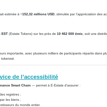
tait estimée à
~152,32 millions USD
, stimulée par l’appréciation des a
s EST
(Estate Tokens) sur les près de
10 462 000 émis
, soit une distri
rs importante, avec plusieurs milliers de participants répartis dans p
r tokenisé.
ice de l’accessibilité
inance Smart Chain
— permet à E-Estate d’assurer :
es registres ;
ar les biens ;
stisseurs du monde entier.