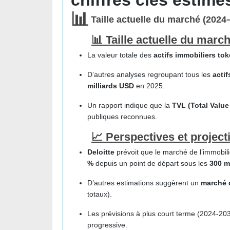
chiffres clés estim
📊
Taille actuelle du marché (2024
📊 Taille actuelle du marc
La valeur totale des
actifs immobiliers to
D’autres analyses regroupant tous les
acti
milliards USD
en 2025.
Un rapport indique que la
TVL (Total Valu
publiques reconnues.
📈 Perspectives et project
Deloitte
prévoit que le marché de l’immobili
%
depuis un point de départ sous les
300 m
D’autres estimations suggèrent un
marché d
totaux).
Les prévisions à plus court terme (2024-2
progressive.