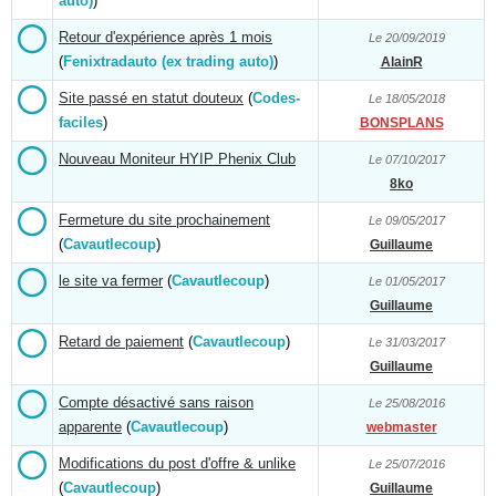
auto)
)
Retour d'expérience après 1 mois
Le 20/09/2019
(
Fenixtradauto (ex trading auto)
)
AlainR
Site passé en statut douteux
(
Codes-
Le 18/05/2018
faciles
)
BONSPLANS
Nouveau Moniteur HYIP Phenix Club
Le 07/10/2017
8ko
Fermeture du site prochainement
Le 09/05/2017
(
Cavautlecoup
)
Guillaume
le site va fermer
(
Cavautlecoup
)
Le 01/05/2017
Guillaume
Retard de paiement
(
Cavautlecoup
)
Le 31/03/2017
Guillaume
Compte désactivé sans raison
Le 25/08/2016
apparente
(
Cavautlecoup
)
webmaster
Modifications du post d'offre & unlike
Le 25/07/2016
(
Cavautlecoup
)
Guillaume