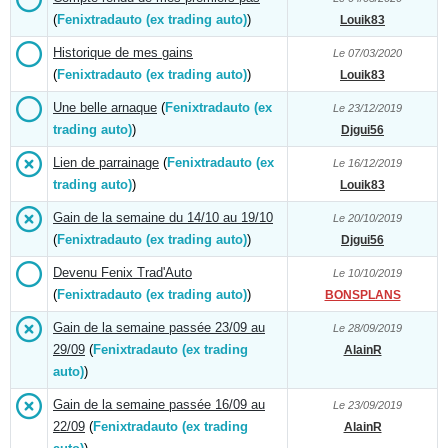
(
Fenixtradauto (ex trading auto)
)
Louik83
Historique de mes gains
Le 07/03/2020
(
Fenixtradauto (ex trading auto)
)
Louik83
Une belle arnaque
(
Fenixtradauto (ex
Le 23/12/2019
trading auto)
)
Djgui56
Lien de parrainage
(
Fenixtradauto (ex
Le 16/12/2019
trading auto)
)
Louik83
Gain de la semaine du 14/10 au 19/10
Le 20/10/2019
(
Fenixtradauto (ex trading auto)
)
Djgui56
Devenu Fenix Trad'Auto
Le 10/10/2019
(
Fenixtradauto (ex trading auto)
)
BONSPLANS
Gain de la semaine passée 23/09 au
Le 28/09/2019
29/09
(
Fenixtradauto (ex trading
AlainR
auto)
)
Gain de la semaine passée 16/09 au
Le 23/09/2019
22/09
(
Fenixtradauto (ex trading
AlainR