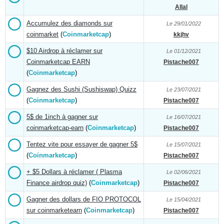
Allal
Accumulez des diamonds sur
Le 29/01/2022
coinmarket
(
Coinmarketcap
)
kkjhv
$10 Airdrop à réclamer sur
Le 01/12/2021
Coinmarketcap EARN
Pistache007
(
Coinmarketcap
)
Gagnez des Sushi (Sushiswap) Quizz
Le 23/07/2021
(
Coinmarketcap
)
Pistache007
5$ de 1inch à gagner sur
Le 16/07/2021
coinmarketcap-earn
(
Coinmarketcap
)
Pistache007
Tentez vite pour essayer de gagner 5$
Le 15/07/2021
(
Coinmarketcap
)
Pistache007
+ $5 Dollars à réclamer ( Plasma
Le 02/06/2021
Finance airdrop quiz)
(
Coinmarketcap
)
Pistache007
Gagner des dollars de FIO PROTOCOL
Le 15/04/2021
sur coinmarketearn
(
Coinmarketcap
)
Pistache007