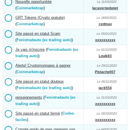
Nouvelle opportunitée
Le 11/03/2021
(
Coinmarketcap
)
lacavernedunet
GRT Tokens (Crypto gratuite)
Le 18/02/2021
(
Coinmarketcap
)
cedmav
Site passé en statut Scam
Le 05/01/2021
(
Fenixtradauto (ex trading auto)
)
xxxxxxxxxx
Je vais m'inscrire
(
Fenixtradauto (ex
Le 01/12/2020
trading auto)
)
Louik83
Alerte! Cryptomonnaies à gagner
Le 29/11/2020
(
Coinmarketcap
)
Pistache007
Site passé en statut douteux
Le 06/11/2020
(
Fenixtradauto (ex trading auto)
)
jack554
renseignements
(
Fenixtradauto (ex
Le 31/10/2020
trading auto)
)
xxxxxxxxxx
Site passé en statut fermé
(
Codes-
Le 18/10/2020
faciles
)
xxxxxxxxxx
Compte rendu de mes premiers pas
Le 04/05/2020