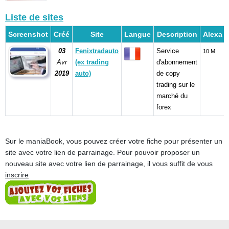
Liste de sites
Screenshot
Créé
Site
Langue
Description
Alexa
03
Fenixtradauto
Service
10 M
Avr
(ex trading
d'abonnement
2019
auto)
de copy
trading sur le
marché du
forex
Sur le maniaBook, vous pouvez créer votre fiche pour présenter un
site avec votre lien de parrainage. Pour pouvoir proposer un
nouveau site avec votre lien de parrainage, il vous suffit de vous
inscrire