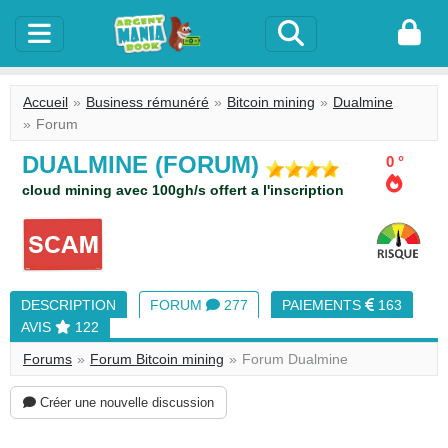
Accueil
Business rémunéré
Bitcoin mining
Dualmine
Forum
DUALMINE (FORUM)
0 °
cloud mining avec 100gh/s offert a l'inscription
DESCRIPTION
FORUM
277
PAIEMENTS
163
AVIS
122
Forums
Forum Bitcoin mining
Forum Dualmine
Créer une nouvelle discussion