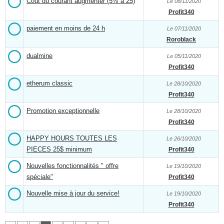
Cout du courant augmenter (5% à 25)
Le 08/11/2020
Profit340
paiement en moins de 24 h
Le 07/11/2020
Roroblack
dualmine
Le 05/11/2020
Profit340
etherum classic
Le 28/10/2020
Profit340
Promotion exceptionnelle
Le 28/10/2020
Profit340
HAPPY HOURS TOUTES LES
Le 26/10/2020
PIECES 25$ minimum
Profit340
Nouvelles fonctionnalités " offre
Le 19/10/2020
spéciale"
Profit340
Nouvelle mise à jour du service!
Le 19/10/2020
Profit340