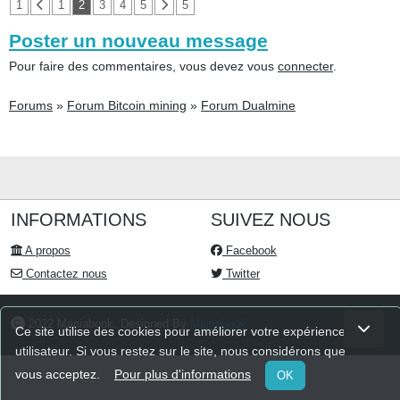
1
1
2
3
4
5
5
Poster un nouveau message
Pour faire des commentaires, vous devez vous
connecter
.
Forums
»
Forum Bitcoin mining
»
Forum Dualmine
INFORMATIONS
SUIVEZ NOUS
A propos
Facebook
Contactez nous
Twitter
2022 Maniabook. Designed By
Maniabook
Ce site utilise des cookies pour améliorer votre expérience
utilisateur. Si vous restez sur le site, nous considérons que
vous acceptez.
Pour plus d'informations
OK