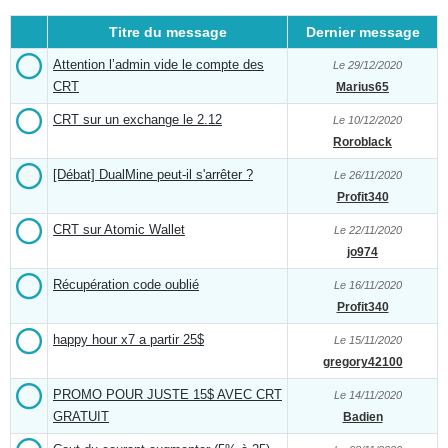
Titre du message
Dernier message
Attention l’admin vide le compte des
Le 29/12/2020
CRT
Marius65
CRT sur un exchange le 2.12
Le 10/12/2020
Roroblack
[Débat] DualMine peut-il s'arrêter ?
Le 26/11/2020
Profit340
CRT sur Atomic Wallet
Le 22/11/2020
jo974
Récupération code oublié
Le 16/11/2020
Profit340
happy hour x7 a partir 25$
Le 15/11/2020
gregory42100
PROMO POUR JUSTE 15$ AVEC CRT
Le 14/11/2020
GRATUIT
Badien