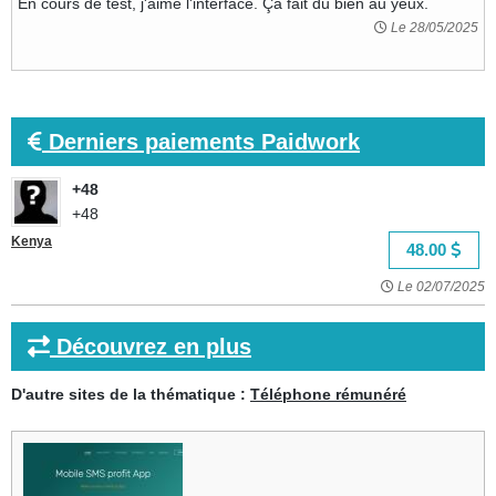
En cours de test, j'aime l'interface. Ça fait du bien au yeux.
Le 28/05/2025
Derniers paiements Paidwork
+48
+48
Kenya
48.00
Le 02/07/2025
Découvrez en plus
D'autre sites de la thématique :
Téléphone rémunéré