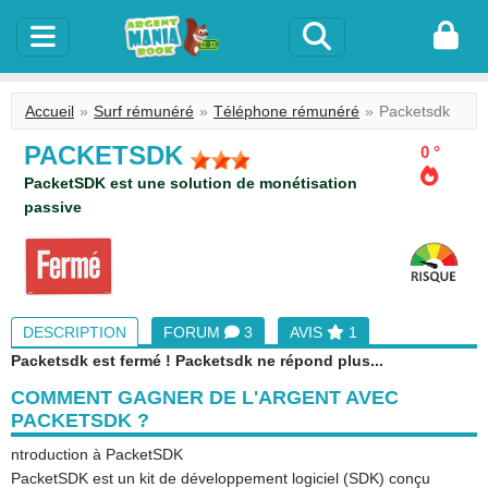
Accueil
Surf rémunéré
Téléphone rémunéré
Packetsdk
PACKETSDK
0 °
PacketSDK est une solution de monétisation
passive
DESCRIPTION
FORUM
3
AVIS
1
Packetsdk est fermé ! Packetsdk ne répond plus...
COMMENT GAGNER DE L'ARGENT AVEC
PACKETSDK ?
ntroduction à PacketSDK
PacketSDK est un kit de développement logiciel (SDK) conçu