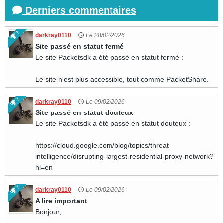
Derniers commentaires
7
darkray0110
Le 28/02/2026
Site passé en statut fermé
Le site Packetsdk a été passé en statut fermé :
Le site n'est plus accessible, tout comme PacketShare.
7
darkray0110
Le 09/02/2026
Site passé en statut douteux
Le site Packetsdk a été passé en statut douteux :
https://cloud.google.com/blog/topics/threat-
intelligence/disrupting-largest-residential-proxy-network?
hl=en
7
darkray0110
Le 09/02/2026
A lire important
Bonjour,