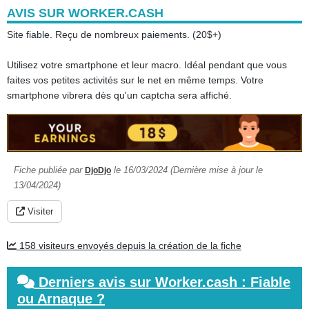
AVIS SUR WORKER.CASH
Site fiable. Reçu de nombreux paiements. (20$+)
Utilisez votre smartphone et leur macro. Idéal pendant que vous
faites vos petites activités sur le net en même temps. Votre
smartphone vibrera dès qu'un captcha sera affiché.
Fiche publiée par
le 16/03/2024 (Dernière mise à jour le
DjoDjo
13/04/2024)
Visiter
158 visiteurs envoyés depuis la création de la fiche
Derniers avis sur Worker.cash : Fiable
ou Arnaque ?