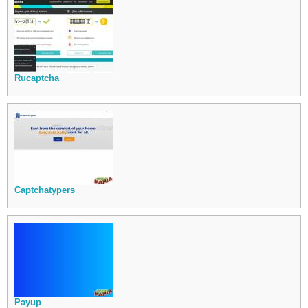
Rucaptcha
Captchatypers
Payup