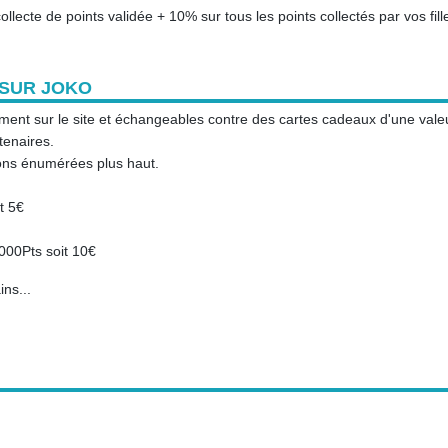
llecte de points validée + 10% sur tous les points collectés par vos fill
 SUR JOKO
ment sur le site et échangeables contre des cartes cadeaux d'une vale
tenaires.
ions énumérées plus haut.
t 5€
000Pts soit 10€
ns...