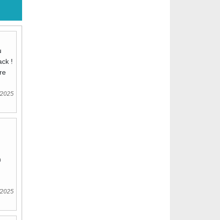
u
ck !
re
/2025
n
/2025