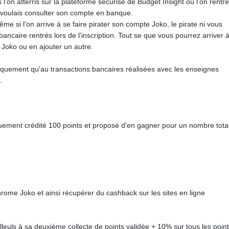
'on atterris sur la plateforme sécurisé de Budget Insight où l'on rentr
on voulais consulter son compte en banque.
 si l'on arrive à se faire pirater son compte Joko, le pirate ni vous
bancaire rentrés lors de l'inscription. Tout se que vous pourrez arriver 
 Joko ou en ajouter un autre.
niquement qu'au transactions bancaires réalisées avec les enseignes
.
iquement crédité 100 points et proposé d'en gagner pour un nombre tota
hrome Joko et ainsi récupérer du cashback sur les sites en ligne
illeuls à sa deuxième collecte de points validée + 10% sur tous les poin