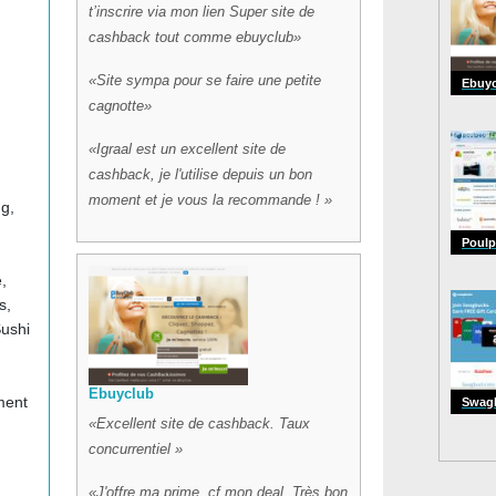
t’inscrire via mon lien Super site de
cashback tout comme ebuyclub
Site sympa pour se faire une petite
Ebuy
cagnotte
Igraal est un excellent site de
cashback, je l'utilise depuis un bon
moment et je vous la recommande !
ng,
Poul
,
s,
Sushi
Ebuyclub
ment
Swag
Excellent site de cashback. Taux
concurrentiel
J'offre ma prime, cf mon deal. Très bon