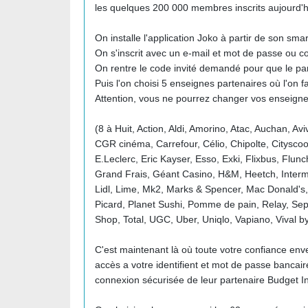
les quelques 200 000 membres inscrits aujourd'h
On installe l'application Joko à partir de son sm
On s'inscrit avec un e-mail et mot de passe ou 
On rentre le code invité demandé pour que le par
Puis l'on choisi 5 enseignes partenaires où l'on 
Attention, vous ne pourrez changer vos enseignes
(8 à Huit, Action, Aldi, Amorino, Atac, Auchan, Av
CGR cinéma, Carrefour, Célio, Chipolte, Cityscoo
E.Leclerc, Eric Kayser, Esso, Exki, Flixbus, Flu
Grand Frais, Géant Casino, H&M, Heetch, Interma
Lidl, Lime, Mk2, Marks & Spencer, Mac Donald's, 
Picard, Planet Sushi, Pomme de pain, Relay, Se
Shop, Total, UGC, Uber, Uniqlo, Vapiano, Vival b
C'est maintenant là où toute votre confiance enve
accès a votre identifient et mot de passe bancaire
connexion sécurisée de leur partenaire Budget 