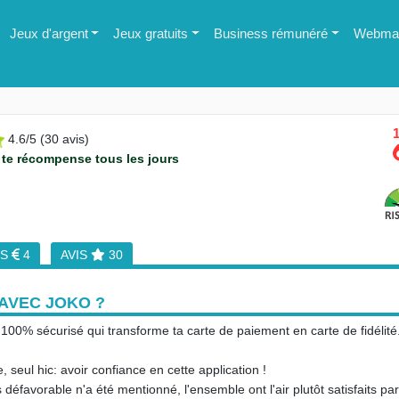
Jeux d'argent
Jeux gratuits
Business rémunéré
Webmas
1
4.6
/
5
(
30
avis)
 te récompense tous les jours
TS
4
AVIS
30
AVEC JOKO ?
100% sécurisé qui transforme ta carte de paiement en carte de fidélité
 seul hic: avoir confiance en cette application !
défavorable n'a été mentionné, l'ensemble ont l'air plutôt satisfaits pa