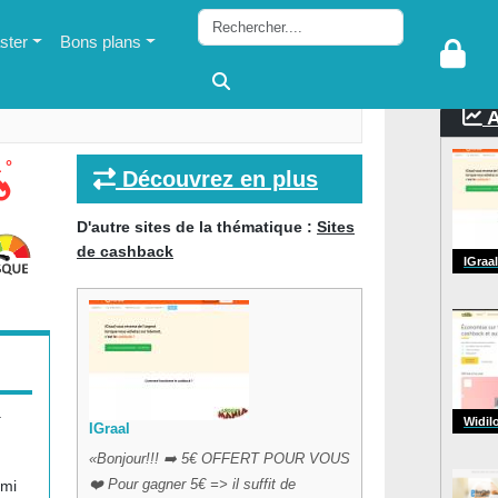
ter
Bons plans
A
 °
Découvrez en plus
D'autre sites de la thématique :
Sites
de cashback
IGraal
.
Widil
IGraal
Bonjour!!! ➡️ 5€ OFFERT POUR VOUS
❤️ Pour gagner 5€ => il suffit de
rmi