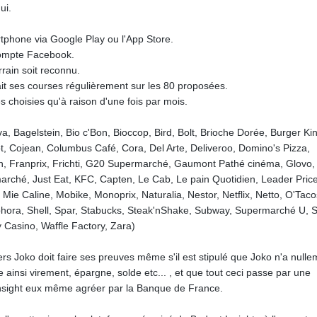
ui.
artphone via Google Play ou l'App Store.
compte Facebook.
rain soit reconnu.
fait ses courses régulièrement sur les 80 proposées.
 choisies qu'à raison d'une fois par mois.
iva, Bagelstein, Bio c'Bon, Bioccop, Bird, Bolt, Brioche Dorée, Burger Ki
t, Cojean, Columbus Café, Cora, Del Arte, Deliveroo, Domino's Pizza,
nch, Franprix, Frichti, G20 Supermarché, Gaumont Pathé cinéma, Glovo,
rché, Just Eat, KFC, Capten, Le Cab, Le pain Quotidien, Leader Price
Mie Caline, Mobike, Monoprix, Naturalia, Nestor, Netflix, Netto, O'Taco
phora, Shell, Spar, Stabucks, Steak'nShake, Subway, Supermarché U, 
y Casino, Waffle Factory, Zara)
rs Joko doit faire ses preuves même s'il est stipulé que Joko n'a nulle
 ainsi virement, épargne, solde etc... , et que tout ceci passe par une
Insight eux même agréer par la Banque de France.