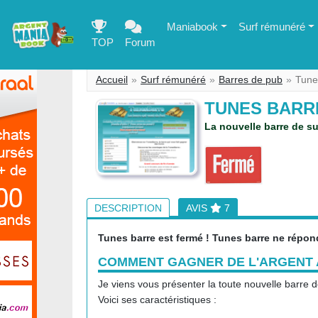
Maniabook
Surf rémunéré
TOP
Forum
Accueil
Surf rémunéré
Barres de pub
Tune
TUNES BAR
La nouvelle barre de su
DESCRIPTION
AVIS
7
Tunes barre est fermé ! Tunes barre ne répond
COMMENT GAGNER DE L'ARGENT 
Je viens vous présenter la toute nouvelle barre d
Voici ses caractéristiques :