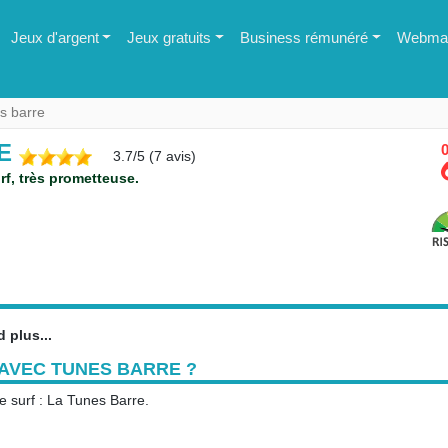
Jeux d'argent
Jeux gratuits
Business rémunéré
Webmas
s barre
RE
0
3.7
/
5
(
7
avis)
rf, très prometteuse.
 plus...
AVEC TUNES BARRE ?
e surf : La Tunes Barre.