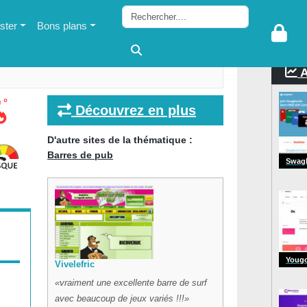
ter
Bons plans
A
 °
Découvrez en plus
D'autre sites de la thématique :
Barres de pub
Swag
Youg
Vivelefric
vraiment une excellente barre de surf
avec beaucoup de jeux variés !!!