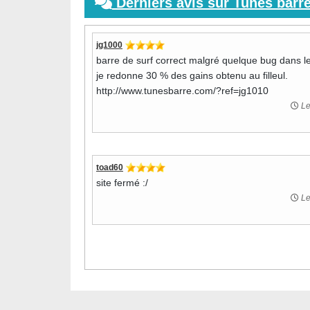
Derniers avis sur Tunes barre
jg1000
barre de surf correct malgré quelque bug dans l
je redonne 30 % des gains obtenu au filleul.
http://www.tunesbarre.com/?ref=jg1010
Le
toad60
site fermé :/
Le