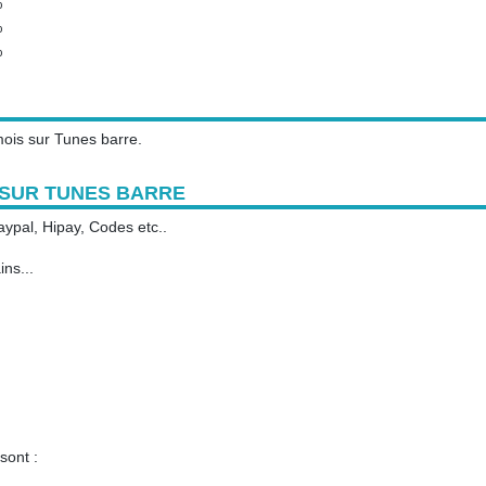
%
%
%
ois sur Tunes barre.
 SUR TUNES BARRE
aypal, Hipay, Codes etc..
ns...
sont :