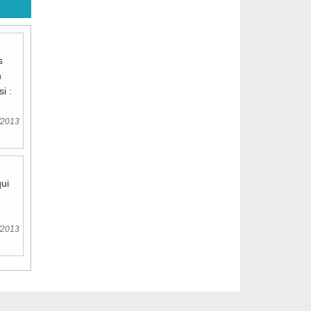
s
n
i :
/2013
qui
/2013