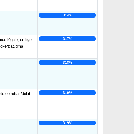
314%
317%
nce légale, en ligne
ckerz (Zigma
318%
319%
e de retrait/débit
319%