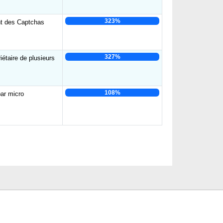
323%
nt des Captchas
327%
iétaire de plusieurs
108%
par micro