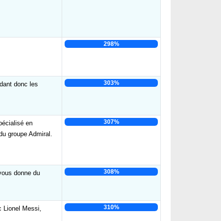
298%
303%
idant donc les
307%
pécialisé en
 du groupe Admiral.
308%
 vous donne du
310%
c Lionel Messi,