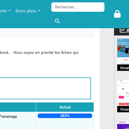
ter
Bons plans
A
book... Vous voyez en priorité les fiches qui
Swag
Achat
Youg
283%
Parrainage