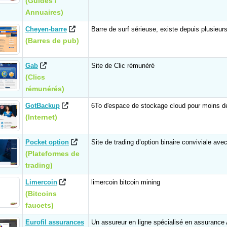
(Guides /
Annuaires)
Cheyen-barre
Barre de surf sérieuse, existe depuis plusieur
(Barres de pub)
Gab
Site de Clic rémunéré
(Clics
rémunérés)
GotBackup
6To d'espace de stockage cloud pour moins d
(Internet)
Pocket option
Site de trading d’option binaire conviviale ave
(Plateformes de
trading)
Limercoin
limercoin bitcoin mining
(Bitcoins
faucets)
Eurofil assurances
Un assureur en ligne spécialisé en assurance 