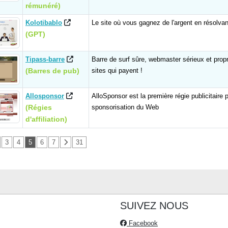
rémunéré)
Kolotibablo
Le site où vous gagnez de l'argent en résolva
(GPT)
Tipass-barre
Barre de surf sûre, webmaster sérieux et propr
(Barres de pub)
sites qui payent !
Allosponsor
AlloSponsor est la première régie publicitaire 
(Régies
sponsorisation du Web
d'affiliation)
3
4
5
6
7
31
SUIVEZ NOUS
Facebook