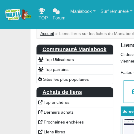
Maniabook
Surf rémunéré
TOP
Forum
Accueil
Liens libres sur les fiches du Maniaboo
Lien
Communauté Maniabook
Ci dess
Top Utilisateurs
viennen
Top parrains
Faites 
Sites les plus populaires
Achats de liens
Top enchères
Scree
Derniers achats
Prochaines enchères
Liens libres