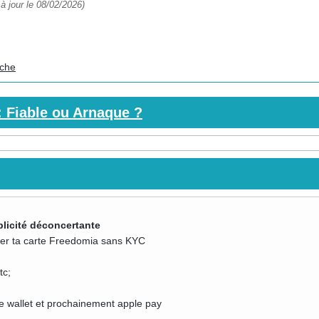
à jour le 08/02/2026)
iche
: Fiable ou Arnaque ?
licité déconcertante
liser ta carte Freedomia sans KYC
tc;
 wallet et prochainement apple pay