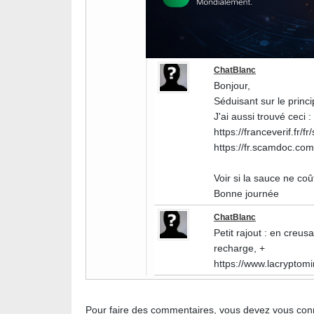
ChatBlanc
Bonjour,
Séduisant sur le princ
J'ai aussi trouvé ceci :
https://franceverif.fr/fr
https://fr.scamdoc.co
Voir si la sauce ne co
Bonne journée
ChatBlanc
Petit rajout : en creus
recharge, +
https://www.lacryptomi
Pour faire des commentaires, vous devez vous
con