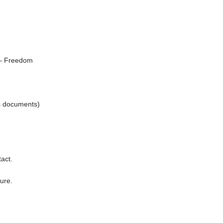
y – Freedom
s documents)
act.
ure.