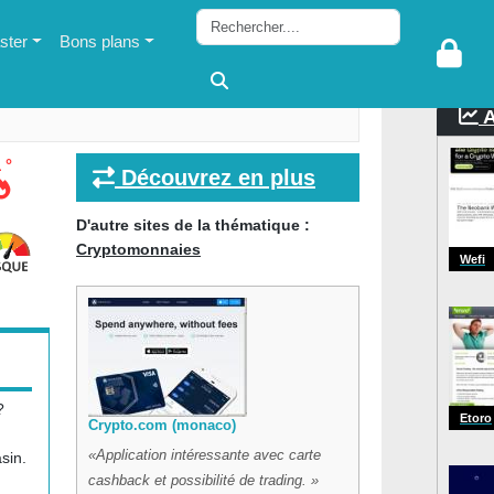
ter
Bons plans
A
 °
Découvrez en plus
D'autre sites de la thématique :
Cryptomonnaies
Wefi
?
Etoro
Crypto.com (monaco)
Application intéressante avec carte
sin.
cashback et possibilité de trading.