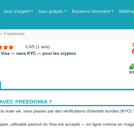
Jeux d'argent
Jeux gratuits
Business rémunéré
Webmas
Freedomia
1
3.0
/
5
(
1
avis)
e Visa — sans KYC — pour les cryptos
AVEC FREEDOMIA ?
 la vraie vie, sans passer par des vérifications d’identité lourdes (KYC) 
ayée, utilisable partout où Visa est accepté — en ligne comme en maga