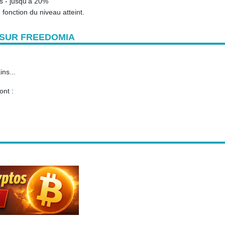
s - jusqu'à 20%
n fonction du niveau atteint.
 SUR FREEDOMIA
ns...
ont :