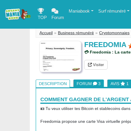
Maniabook
Surf rémunéré
TOP
Forum
Accueil
Business rémunéré
Cryptomonnaies
FREEDOMIA
💳 Freedomia : La cart
Visiter
DESCRIPTION
FORUM
3
AVIS
1
COMMENT GAGNER DE L'ARGENT 
🪪 Tu veux utiliser tes Bitcoin et stablecoins dans
Freedomia propose une carte Visa virtuelle prép