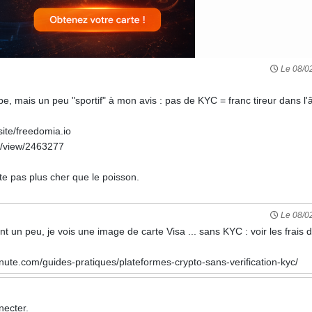
Le 08/0
ipe, mais un peu "sportif" à mon avis : pas de KYC = franc tireur dans l
/site/freedomia.io
m/view/2463277
ûte pas plus cher que le poisson.
Le 08/0
ant un peu, je vois une image de carte Visa ... sans KYC : voir les frais 
nute.com/guides-pratiques/plateformes-crypto-sans-verification-kyc/
necter
.