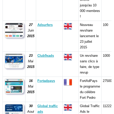
jusqu'au 10
000 membres
!
27
Adsurfers
Nouveau
100
Juin
revshare
2015
lancement le
23 juillet
2015
23
Club9xads
Un revshare
1000
Mai
sans clics à
2015
faire, de type
revup
16
Fortadpays
FortAdPays
275000
Mai
le programme
2015
du célèbre
Fort Pedro
30
Global traffic
Global Traffic
11222
Aout
ads
Ads le