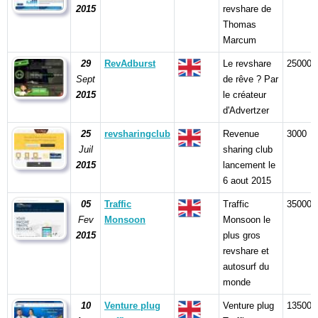
2015
revshare de
Thomas
Marcum
29
RevAdburst
Le revshare
25000
Sept
de rêve ? Par
2015
le créateur
d'Advertzer
25
revsharingclub
Revenue
3000
Juil
sharing club
2015
lancement le
6 aout 2015
05
Traffic
Traffic
350000
Fev
Monsoon
Monsoon le
2015
plus gros
revshare et
autosurf du
monde
10
Venture plug
Venture plug
13500