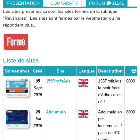
PRÉSENTATION
COMPARATIF
FORUM
11141
Les sites présentés ici sont les sites fermés de la rubrique
"Revshares". Les sites sont fermés par le webmaster ou ne
répondent plus...
Liste de sites
Screenshot
Créé
Site
Langue
Description
05
155ProfitAds
155ProfitAds
6000
Sept
le petit frère
2015
d'Adbrook est
né !
28
Adcumulo
Adcumulo en
6000
Juil
pré-
2015
lancement - 1
pack de $10
offerts