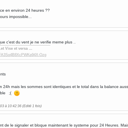
t ce en environ 24 heures ??
jours impossible...
ue c'est du vent je ne verifie meme plus ..
t Vise et versa ...
UCjFA3So4B8XcPWKp94X-Ozg
nts
 24h mais les sommes sont identiques et le total dans la balance aus
sible ;(
03 à 10:42:36 (Edité 1 fois)
nt de le signaler et bloque maintenant le systeme pour 24 Heures. Mais