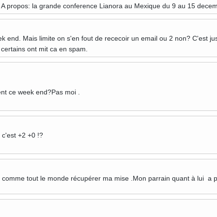
. A propos: la grande conference Lianora au Mexique du 9 au 15 decemb
k end. Mais limite on s'en fout de rececoir un email ou 2 non? C'est jus
t certains ont mit ca en spam.
ent ce week end?Pas moi .
 c'est +2 +0 !?
ai comme tout le monde récupérer ma mise .Mon parrain quant à lui a pri