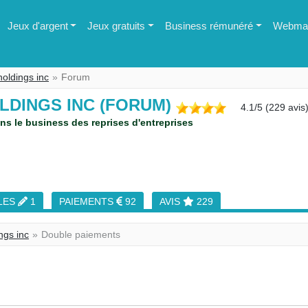
Jeux d'argent
Jeux gratuits
Business rémunéré
Webmas
oldings inc
Forum
LDINGS INC (FORUM)
4.1
/
5
(
229
avis
 le business des reprises d'entreprises
LES
1
PAIEMENTS
92
AVIS
229
ngs inc
Double paiements