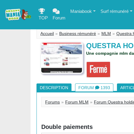
Maniabook
Surf rémunéré
TOP
Forum
Accueil
Business rémunéré
MLM
Questra h
QUESTRA HO
Une compagnie mlm dans
DESCRIPTION
FORUM
1393
ARTIC
Forums
Forum MLM
Forum Questra holdi
Double paiements