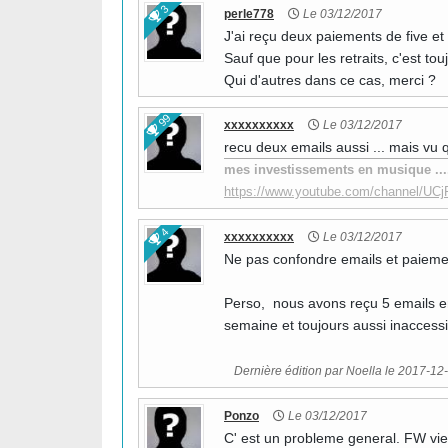
3
perle778
Le 03/12/2017
J'ai reçu deux paiements de five e
Sauf que pour les retraits, c'est tou
Qui d'autres dans ce cas, merci ?
99
xxxxxxxxxx
Le 03/12/2017
recu deux emails aussi ... mais vu q
mes investissements en musique ....e
https://www.youtube.com/channel/
4
xxxxxxxxxx
Le 03/12/2017
Ne pas confondre emails et paieme
Perso, nous avons reçu 5 emails en
semaine et toujours aussi inacces
Dernière édition par Noella le 2017-12-
Ponzo
Le 03/12/2017
C' est un probleme general. FW vie