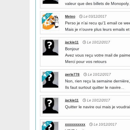
valeur que des billets de Monopoly
10
Meteo
Le 03/12/2017
Perso je n'ai recu qu'1 email ce wee
Mais je n'ouvre plus leurs emails e
jackie11
Le 10/12/2017
Bonjour
Avez vous reçu votre mail de paim
Merci pour vos retours
3
perle778
Le 10/12/2017
Non, rien reçu la semaine dernière,
Ils faut surtout quitter le navire...
jackie11
Le 10/12/2017
Quitter le navire oui mais je voudr
4
xxxxxxxxxx
Le 10/12/2017