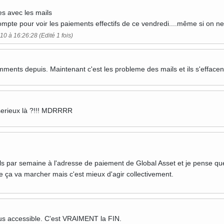
es avec les mails
mpte pour voir les paiements effectifs de ce vendredi....même si on ne peut p
10 à 16:26:28 (Edité 1 fois)
emments depuis. Maintenant c'est les probleme des mails et ils s'effacen
serieux là ?!!! MDRRRR
ls par semaine à l'adresse de paiement de Global Asset et je pense que 
e ça va marcher mais c'est mieux d'agir collectivement.
 plus accessible. C'est VRAIMENT la FIN.