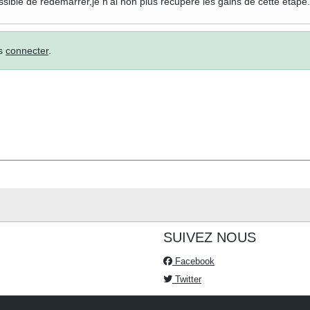
ible de redémarrer,je n'ai non plus récupéré les gains de cette étape.
us
connecter
.
SUIVEZ NOUS
Facebook
Twitter