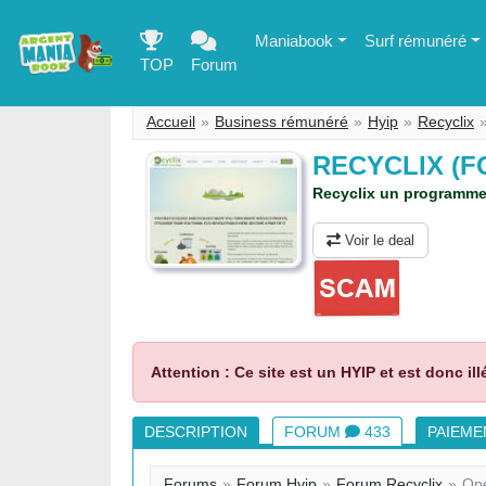
Maniabook
Surf rémunéré
TOP
Forum
Accueil
Business rémunéré
Hyip
Recyclix
RECYCLIX (
Recyclix un programme 
Voir le deal
Attention : Ce site est un HYIP et est donc ill
DESCRIPTION
FORUM
433
PAIEM
Forums
Forum Hyip
Forum Recyclix
Opé