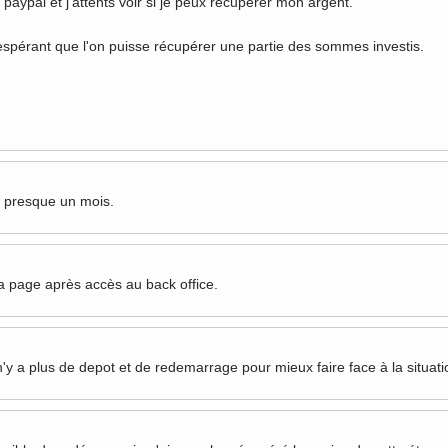
a paypal et j'attents voir si je peux recupérer mon argent.
spérant que l'on puisse récupérer une partie des sommes investis.
 presque un mois.
a page après accès au back office.
n'y a plus de depot et de redemarrage pour mieux faire face à la situati