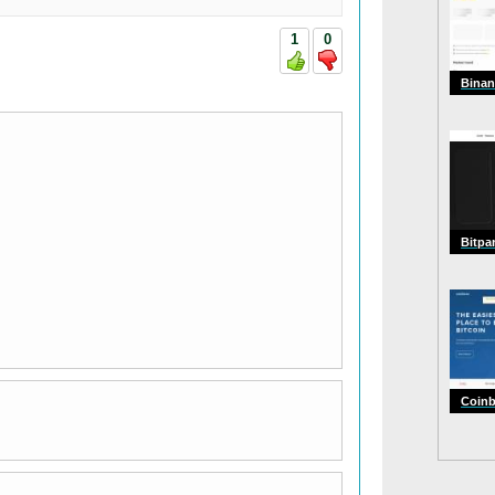
1
0
Binan
3001
Bitpa
Coin