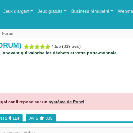
Jeux d'argent
Jeux gratuits
Business rémunéré
Webmas
Forum
FORUM)
4.5
/
5
(
339
avis)
innovant qui valorise les déchets et votre porte-monnaie
égal car il repose sur un
système de Ponzi
ENTS
114
AVIS
339
ration unavailable