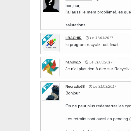
bonjour,
j'ai aussi le mem problème!. es qu
salutations.
34
LBACHIR
Le 31/03/2017
le program recyclix est finait
3
nahum15
Le 31/03/2017
Je n'ai plus rien à dire sur Recyclix
10
Neoradio38
Le 31/03/2017
Bonjour
On ne peut plus redemarrer les cycl
Les retraits sont aussi en pending 