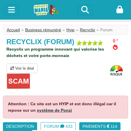
Accueil
Business rémunéré
Hyip
Recyclix
Forum
RECYCLIX (FORUM)
0 °
Recyclix un programme innovant qui valorise les
déchets et votre porte-monnaie
Voir le deal
Attention : Ce site est un HYIP et est donc illégal car il
repose sur un
système de Ponzi
DESCRIPTION
FORUM
433
PAIEMENTS
114