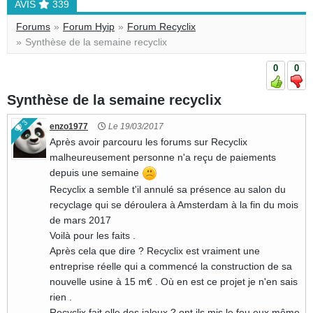
AVIS
339
Forums
Forum Hyip
Forum Recyclix
Synthèse de la semaine recyclix
0
0
Synthèse de la semaine recyclix
2521
3
enzo1977
Le 19/03/2017
Après avoir parcouru les forums sur Recyclix
malheureusement personne n'a reçu de paiements
depuis une semaine
Recyclix a semble t'il annulé sa présence au salon du
recyclage qui se déroulera à Amsterdam à la fin du mois
de mars 2017
Voilà pour les faits .
Après cela que dire ? Recyclix est vraiment une
entreprise réelle qui a commencé la construction de sa
nouvelle usine à 15 m€ . Où en est ce projet je n'en sais
rien .
Recyclix fait elle des jaloux ? ont ils mis le feu eux même