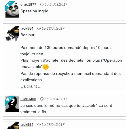
3
enzo1977
Le 24/03/2017
Spassiba ingrid
jack554
Le 28/04/2017
Bonjour,
Paiement de 130 euros demandé depuis 10 jours,
toujours rien.
Plus moyen d'acheter des déchets non plus ("Operation
unavailable"
Pas de réponse de recyclix a mon mail demandant des
explications.
Ça craint ...
2
Lilou1406
Le 28/04/2017
Je suis dans le même cas que toi Jack554 ca sent
vraiment la fin
jack554
Le 28/04/2017