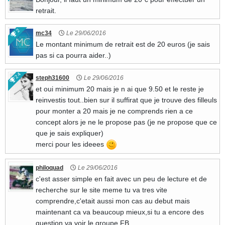
retrait.
2
mc34
Le 29/06/2016
Le montant minimum de retrait est de 20 euros (je sais
pas si ca pourra aider..)
24
steph31600
Le 29/06/2016
et oui minimum 20 mais je n ai que 9.50 et le reste je
reinvestis tout..bien sur il suffirat que je trouve des filleuls
pour monter a 20 mais je ne comprends rien a ce
concept alors je ne le propose pas (je ne propose que ce
que je sais expliquer)
merci pour les ideees
philoquad
Le 29/06/2016
c'est asser simple en fait avec un peu de lecture et de
recherche sur le site meme tu va tres vite
comprendre,c'etait aussi mon cas au debut mais
maintenant ca va beaucoup mieux,si tu a encore des
question va voir le groupe FB