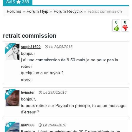
AVIS
339
Forums
Forum Hyip
Forum Recyclix
retrait commission
0
0
retrait commission
1709
24
steph31600
Le 29/06/2016
bonjour
j ai une commisssion de 9.50 mais je ne peux pas la
retirer
quelqu'un a un tuyau ?
merci
69
hyipster
Le 29/06/2016
bonjour,
tu peux retirer sur Paypal en principe, tu as un message
d'erreur ?
3
manu68
Le 29/06/2016
Bonjour, il faut un minimum de 20 € pour effectuer un