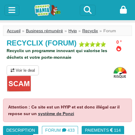
Accueil
Business rémunéré
Hyip
Recyclix
Forum
RECYCLIX (FORUM)
0 °
Recyclix un programme innovant qui valorise les
déchets et votre porte-monnaie
Voir le deal
Attention : Ce site est un HYIP et est donc illégal car il
repose sur un
système de Ponzi
DESCRIPTION
FORUM
433
PAIEMENTS
114