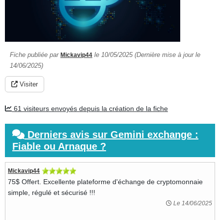
Fiche publiée par
le 10/05/2025 (Dernière mise à jour le
Mickavip44
14/06/2025)
Visiter
61 visiteurs envoyés depuis la création de la fiche
Derniers avis sur Gemini exchange :
Fiable ou Arnaque ?
Mickavip44
75$ Offert. Excellente plateforme d'échange de cryptomonnaie
simple, régulé et sécurisé !!!
Le 14/06/2025