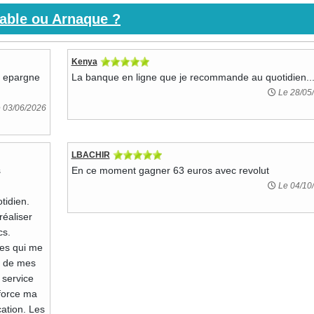
iable ou Arnaque ?
Kenya
: epargne
La banque en ligne que je recommande au quotidien..
Le 28/05
 03/06/2026
LBACHIR
s
En ce moment gagner 63 euros avec revolut
Le 04/10
tidien.
réaliser
cs.
ses qui me
s de mes
 service
nforce ma
cation. Les