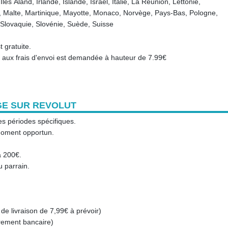
s Åland, Irlande, Islande, Israël, Italie, La Réunion, Lettonie,
, Malte, Martinique, Mayotte, Monaco, Norvège, Pays-Bas, Pologne,
Slovaquie, Slovénie, Suède, Suisse
 gratuite.
n aux frais d'envoi est demandée à hauteur de 7.99€
GE SUR REVOLUT
s périodes spécifiques.
u moment opportun.
à 200€.
 parrain.
e livraison de 7,99€ à prévoir)
rement bancaire)