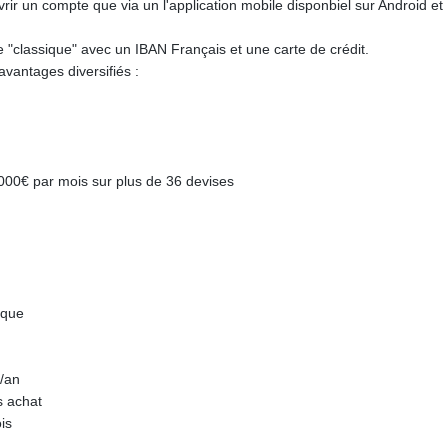
vrir un compte que via un l'application mobile disponbiel sur Android et
 "classique" avec un IBAN Français et une carte de crédit.
vantages diversifiés :
000€ par mois sur plus de 36 devises
ique
€/an
s achat
is