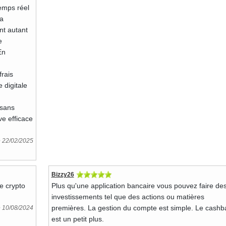
temps réel
la
nt autant
e
En
frais
 digitale
 sans
ve efficace
 22/02/2025
Bizzy26
te crypto
Plus qu'une application bancaire vous pouvez faire de
investissements tel que des actions ou matières
premières. La gestion du compte est simple. Le cashb
 10/08/2024
est un petit plus.