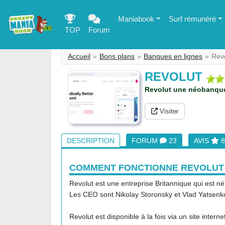
Maniabook
Surf rémunéré
TOP
Forum
Accueil
Bons plans
Banques en lignes
Rev
REVOLUT
Revolut une néobanque 
Visiter
DESCRIPTION
FORUM
23
AVIS
8
COMMENT FONCTIONNE REVOLUT
Revolut est une entreprise Britannique qui est né
Les CEO sont Nikolay Storonsky et Vlad Yatsenko
Revolut est disponible à la fois via un site intern