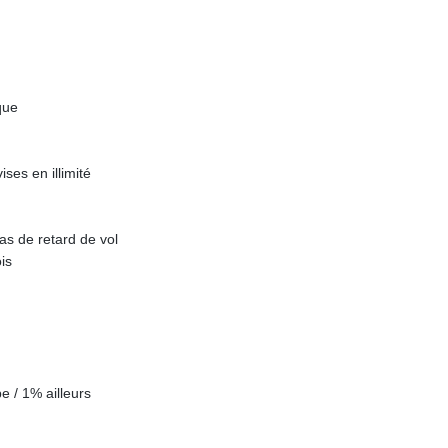
que
ses en illimité
as de retard de vol
is
 / 1% ailleurs