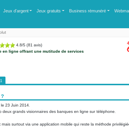
Jeux d'argent
Jeux gratuits
Business rémunéré
Webmas
olut
4
4.8
/
5
(
81
avis)
en ligne offrant une mutitude de services
1
 ?
 le 23 Juin 2014.
 deux grands visionnaires des banques en ligne sur téléphone.
et mais surtout via une application mobile qui reste la méthode privilégié