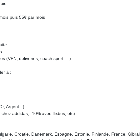
ois
mois puis 55€ par mois
uite
s
 (VPN, deliveries, coach sportif...)
er à :
r, Argent...)
 chez addidas, -10% avec flixbus, etc)
lgarie, Croatie, Danemark, Espagne, Estonie, Finlande, France, Gibralt