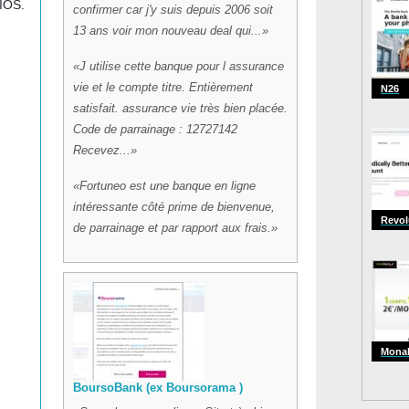
 IOS.
confirmer car j'y suis depuis 2006 soit
13 ans voir mon nouveau deal qui...
J utilise cette banque pour l assurance
vie et le compte titre. Entièrement
N26
satisfait. assurance vie très bien placée.
Code de parrainage : 12727142
Recevez...
Fortuneo est une banque en ligne
intéressante côté prime de bienvenue,
Revol
de parrainage et par rapport aux frais.
Mona
BoursoBank (ex Boursorama )