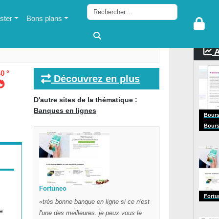
ter
Bons plans
A
0 °
Découvrez en plus
D'autre sites de la thématique :
Banques en lignes
Bours
Bours
Fortuneo
Fortu
très bonne banque en ligne si ce n'est
e
l'une des meilleures. je peux vous le