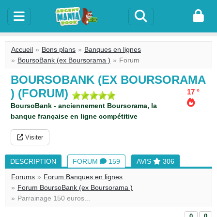
Accueil
Bons plans
Banques en lignes
BoursoBank (ex Boursorama )
Forum
BOURSOBANK (EX BOURSORAMA
) (FORUM)
17 °
BoursoBank - anciennement Boursorama, la
banque française en ligne compétitive
Visiter
DESCRIPTION
FORUM
159
AVIS
306
Forums
Forum Banques en lignes
Forum BoursoBank (ex Boursorama )
Parrainage 150 euros...
0
0