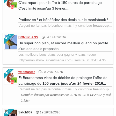
C'est reparti pour l'offre à 150 euros de parrainage.
10
C'est limité jusqu'au 3 février....
Profitez en ! et bénéficiez des deals sur le maniabook !
L'argent ne fait pas le bonheur mais il y contribue
beaucoup
...
99
BONSPLANS
Le 14/01/2016
Un super bon plan, et encore meilleur quand on profite
d'un des deals proposés...
Les meilleurs bons plans pour gagner + sans risque
http://maniabook.argentmania.com/usersite/BONSPLANS
99
webmaster
Le 28/01/2016
Et Boursorama vient de décider de prolonger l'offre de
10
parrainage de
150 euros
jusqu’au 24 février 2016...
L'argent ne fait pas le bonheur mais il y contribue
beaucoup
...
Dernière édition par webmaster le 2016-01-28 à 14:29:32 (Edité
1 fois)
4
Satch007
Le 28/01/2016