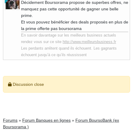
Décidement Boursorama propose de superbes offres, ne
manquez pas cette opportunité de gagner une belle
prime.
Et vous pouvez bénéficier des deals proposés en plus de
la prime offerte pas boursorama
En savoir davantage sur les meilleurs business actuels
rendez vous sur ce site
http://www.meilleursbusiness.fr
Les perdants arrêtent quand ils échouent. Les gagnants
échouent jusqu’à ce qu’ils réussissent
Discussion close
Forums
»
Forum Banques en lignes
»
Forum BoursoBank (ex
Boursorama )