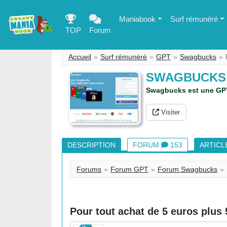
Maniabook
Surf rémunéré
TOP
Forum
Accueil
Surf rémunéré
GPT
Swagbucks
SWAGBUCKS
Swagbucks est une GPT 
Visiter
DESCRIPTION
FORUM
153
ARTICL
Forums
Forum GPT
Forum Swagbucks
Pour tout achat de 5 euros plus 