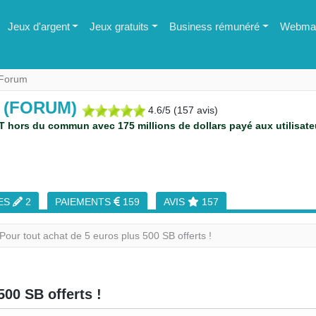
Jeux d'argent
Jeux gratuits
Business rémunéré
Webmas
Forum
 (FORUM)
4.6
/
5
(
157
avis)
hors du commun avec 175 millions de dollars payé aux utilisate
ES
2
PAIEMENTS
159
AVIS
157
Pour tout achat de 5 euros plus 500 SB offerts !
500 SB offerts !