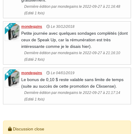
gratuitement.
Dernière édition par mondegains le 2022-09-27 à 21:16:48
(Edité 1 fois)
99
mondegains
Le 30/12/2018
Petite journée avec quelques sondages complétés (dont
ceux de Speak Up, car la rémunération est très
intéressante comme je le disais hier).
Dernière édition par mondegains le 2022-09-27 à 21:16:10
(Edité 2 fois)
99
mondegains
Le 04/01/2019
Le bonus de 0,10 $ reste valable sans limite de temps
(suite au succès de cette promotion de Clixsense).
Dernière édition par mondegains le 2022-09-27 à 21:17:14
(Edité 1 fois)
Discussion close