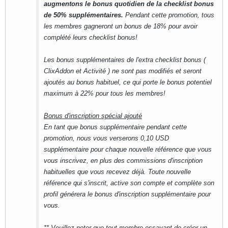
augmentons le bonus quotidien de la checklist bonus
de 50% supplémentaires.
Pendant cette promotion, tous
les membres gagneront un bonus de 18% pour avoir
complété leurs checklist bonus!
Les bonus supplémentaires de l'extra checklist bonus (
ClixAddon et Activité ) ne sont pas modifiés et seront
ajoutés au bonus habituel, ce qui porte le bonus potentiel
maximum à 22% pour tous les membres!
Bonus d'inscription spécial ajouté
En tant que bonus supplémentaire pendant cette
promotion, nous vous verserons 0,10 USD
supplémentaire pour chaque nouvelle référence que vous
vous inscrivez, en plus des commissions d'inscription
habituelles que vous recevez déjà. Toute nouvelle
référence qui s'inscrit, active son compte et complète son
profil générera le bonus d'inscription supplémentaire pour
vous.
** Veuillez noter que tout membre essayant de créer un