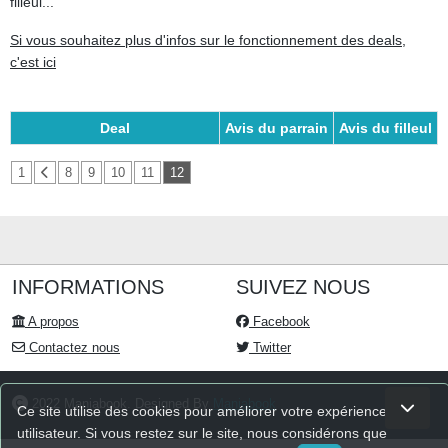
filleul...
Si vous souhaitez plus d'infos sur le fonctionnement des deals,
c'est ici
Deal
Avis du parrain
Avis du filleul
1
8
9
10
11
12
INFORMATIONS
SUIVEZ NOUS
A propos
Facebook
Contactez nous
Twitter
2022 Maniabook. Designed By
Maniabook
Ce site utilise des cookies pour améliorer votre expérience
utilisateur. Si vous restez sur le site, nous considérons que