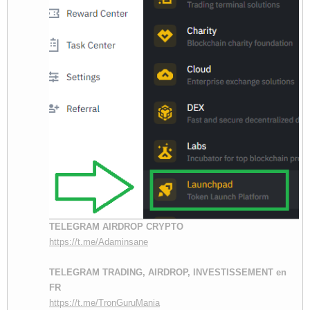
TELEGRAM AIRDROP CRYPTO
https://t.me/Adaminsane
TELEGRAM TRADING, AIRDROP, INVESTISSEMENT en
FR
https://t.me/TronGuruMania