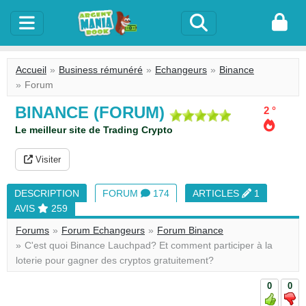
Accueil
Business rémunéré
Echangeurs
Binance
Forum
BINANCE (FORUM)
2 °
Le meilleur site de Trading Crypto
Visiter
DESCRIPTION
FORUM
174
ARTICLES
1
AVIS
259
Forums
Forum Echangeurs
Forum Binance
C'est quoi Binance Lauchpad? Et comment participer à la
loterie pour gagner des cryptos gratuitement?
0
0