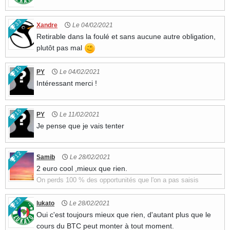
33
Xandre
Le 04/02/2021
Retirable dans la foulé et sans aucune autre obligation,
plutôt pas mal
15
PY
Le 04/02/2021
Intéressant merci !
15
PY
Le 11/02/2021
Je pense que je vais tenter
12
Samib
Le 28/02/2021
2 euro cool ,mieux que rien.
On perds 100 % des opportunités que l'on a pas saisis
23
lukato
Le 28/02/2021
Oui c'est toujours mieux que rien, d'autant plus que le
cours du BTC peut monter à tout moment.