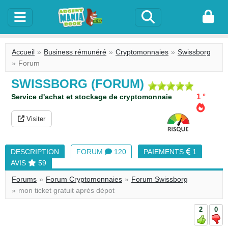
Accueil
Business rémunéré
Cryptomonnaies
Swissborg
Forum
SWISSBORG (FORUM)
1 °
Service d'achat et stockage de cryptomonnaie
Visiter
DESCRIPTION
FORUM
120
PAIEMENTS
1
AVIS
59
Forums
Forum Cryptomonnaies
Forum Swissborg
mon ticket gratuit après dépot
2
0