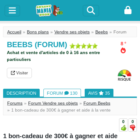
Accueil
Bons plans
Vendre ses objets
Beebs
Forum
BEEBS (FORUM)
8 °
Achat et vente d'articles de 0 à 16 ans entre
particuliers
Visiter
DESCRIPTION
FORUM
130
AVIS
35
Forums
Forum Vendre ses objets
Forum Beebs
1 bon-cadeau de 300€ à gagner et aide à la vente
0
0
1 bon-cadeau de 300€ à gagner et aide
813