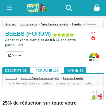
Accueil
Bons plans
Vendre ses objets
Beebs
Forum
BEEBS (FORUM)
8 °
Achat et vente d'articles de 0 à 16 ans entre
particuliers
Visiter
DESCRIPTION
FORUM
130
AVIS
35
Forums
Forum Vendre ses objets
Forum Beebs
25% de réduction sur toute votre commande, cumulable
0
0
25% de réduction sur toute votre
913